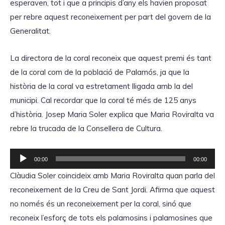
esperaven, tot i que a principis d’any els havien proposat
per rebre aquest reconeixement per part del govern de la
Generalitat.
La directora de la coral reconeix que aquest premi és tant
de la coral com de la població de Palamós, ja que la
història de la coral va estretament lligada amb la del
municipi. Cal recordar que la coral té més de 125 anys
d’història. Josep Maria Soler explica que Maria Roviralta va
rebre la trucada de la Consellera de Cultura.
R
00:00
00:00
e
Clàudia Soler coincideix amb Maria Roviralta quan parla del
p
reconeixement de la Creu de Sant Jordi. Afirma que aquest
r
no només és un reconeixement per la coral, sinó que
o
reconeix l’esforç de tots els palamosins i palamosines que