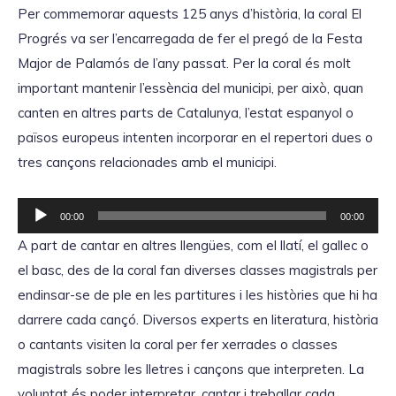
o
Per commemorar aquests 125 anys d’història, la coral El
r
Progrés va ser l’encarregada de fer el pregó de la Festa
d
Major de Palamós de l’any passat. Per la coral és molt
'
important mantenir l’essència del municipi, per això, quan
à
canten en altres parts de Catalunya, l’estat espanyol o
u
països europeus intenten incorporar en el repertori dues o
d
tres cançons relacionades amb el municipi.
i
o
R
00:00
00:00
e
A part de cantar en altres llengües, com el llatí, el gallec o
p
el basc, des de la coral fan diverses classes magistrals per
r
endinsar-se de ple en les partitures i les històries que hi ha
o
darrere cada cançó. Diversos experts en literatura, història
d
o cantants visiten la coral per fer xerrades o classes
u
magistrals sobre les lletres i cançons que interpreten. La
c
voluntat és poder interpretar, cantar i treballar cada