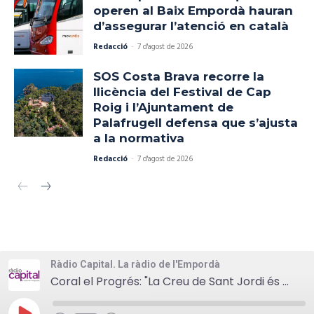
operen al Baix Empordà hauran
d’assegurar l’atenció en català
Redacció
-
7 d'agost de 2026
SOS Costa Brava recorre la
llicència del Festival de Cap
Roig i l’Ajuntament de
Palafrugell defensa que s’ajusta
a la normativa
Redacció
-
7 d'agost de 2026
Ràdio Capital. La ràdio de l'Empordà
Coral el Progrés: "La Creu de Sant Jordi és un reconeixement per la Coral el Progrés, però també ho és per la gent de Palamós"