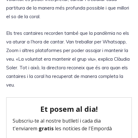
t
partitura de la manera més profunda possible i que millori
o
el so de la coral.
r
d
Els tres cantaires recorden també que la pandèmia no els
'
va aturar a l’hora de cantar. Van treballar per Whatsapp,
à
Zoom i altres plataformes per poder assajar i mantenir la
u
veu. «La voluntat era mantenir el grup viu», explica Clàudia
d
Soler. Tot i això, la directora reconeix que és ara quan els
i
cantaires i la coral ha recuperat de manera completa la
o
veu.