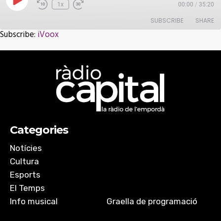
Play
1x
00:00
/
35:20
Episode
SUBSCRIBE
SHARE
Subscribe:
iVoox
SHARE
iVoox
RSS FEED
LINK
EMBED
Categories
Notícies
Cultura
Esports
El Temps
Info musical
Graella de programació