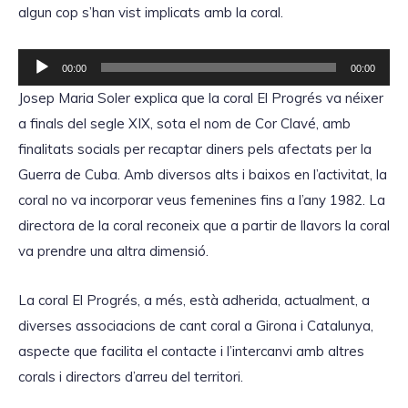
d
algun cop s’han vist implicats amb la coral.
u
c
R
00:00
00:00
t
e
Josep Maria Soler explica que la coral El Progrés va néixer
o
p
a finals del segle XIX, sota el nom de Cor Clavé, amb
r
r
finalitats socials per recaptar diners pels afectats per la
d
o
Guerra de Cuba. Amb diversos alts i baixos en l’activitat, la
'
d
coral no va incorporar veus femenines fins a l’any 1982. La
à
u
directora de la coral reconeix que a partir de llavors la coral
u
c
va prendre una altra dimensió.
d
t
i
o
La coral El Progrés, a més, està adherida, actualment, a
o
r
diverses associacions de cant coral a Girona i Catalunya,
d
aspecte que facilita el contacte i l’intercanvi amb altres
'
corals i directors d’arreu del territori.
à