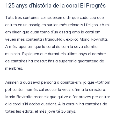
u
125 anys d’història de la coral El Progrés
d
i
Tots tres cantaires coincideixen a dir que cada cop que
o
entren en un assaig en surten més relaxats i feliços. «A mi
em diuen que quan torno d’un assaig amb la coral em
veuen més contenta i tranquil·la», explica Maria Roviralta.
A més, apunten que la coral és com la seva «família
musical». Expliquen que durant els últims anys el nombre
de cantaires ha crescut fins a superar la quarantena de
membres.
Animen a qualsevol persona a apuntar-s’hi, ja que «tothom
pot cantar, només cal educar la veu», afirma la directora.
Maria Roviralta reconeix que qui ve a fer proves per entrar
a la coral s’hi acaba quedant. A la coral hi ha cantaires de
totes les edats, el més jove té 16 anys.