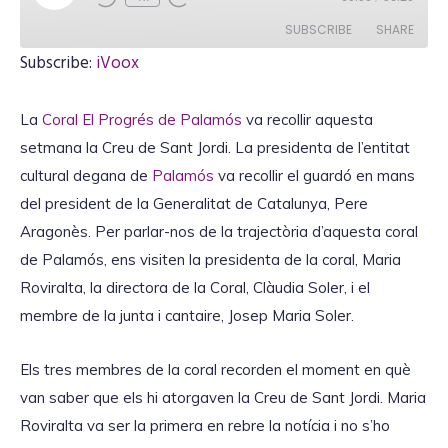
l
a
SUBSCRIBE
SHARE
y
E
Subscribe:
iVoox
p
i
SHARE
iVoox
s
o
La
Coral El Progrés de Palamós
va recollir aquesta
RSS FEED
d
LINK
e
setmana la Creu de Sant Jordi. La presidenta de l’entitat
cultural degana de
Palamós
va recollir el guardó en mans
del president de la Generalitat de Catalunya, Pere
Aragonès. Per parlar-nos de la trajectòria d’aquesta coral
EMBED
de Palamós, ens visiten la presidenta de la coral, Maria
Roviralta, la directora de la Coral, Clàudia Soler, i el
membre de la junta i cantaire, Josep Maria Soler.
Els tres membres de la coral recorden el moment en què
van saber que els hi atorgaven la Creu de Sant Jordi. Maria
Roviralta va ser la primera en rebre la notícia i no s’ho