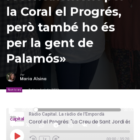
la Coral el Progrés,
però també ho és
per la gent de
Palamós»
Per
Maria Alsina
Notícies
7 de juliol de 2023
Reproductor
00:00
00:00
d'àudio
Ràdio Capital. La ràdio de l'Empordà
Coral el Progrés: "La Creu de Sant Jordi és un reconeixement per la Coral el Progrés, però també ho és per la gent de Palamós"
P
1x
00:00
/
35:20