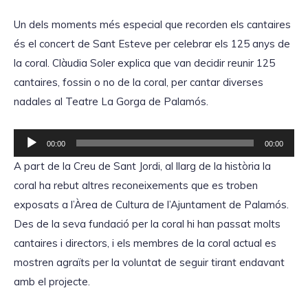
Un dels moments més especial que recorden els cantaires
és el concert de Sant Esteve per celebrar els 125 anys de
la coral. Clàudia Soler explica que van decidir reunir 125
cantaires, fossin o no de la coral, per cantar diverses
nadales al Teatre La Gorga de Palamós.
R
00:00
00:00
e
A part de la Creu de Sant Jordi, al llarg de la història la
p
coral ha rebut altres reconeixements que es troben
r
exposats a l’Àrea de Cultura de l’Ajuntament de Palamós.
o
Des de la seva fundació per la coral hi han passat molts
d
cantaires i directors, i els membres de la coral actual es
u
mostren agraïts per la voluntat de seguir tirant endavant
c
amb el projecte.
t