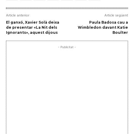
Article anterior
Article següent
El ganxó, Xavier Solà deixa
Paula Badosa cau a
de presentar «La Nit dels
Wimbledon davant Katie
Ignorants», aquest dijous
Boulter
- Publicitat -