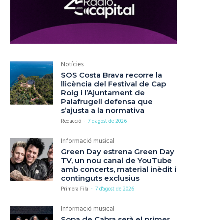
Notícies
SOS Costa Brava recorre la
llicència del Festival de Cap
Roig i l’Ajuntament de
Palafrugell defensa que
s’ajusta a la normativa
Redacció
-
7 d'agost de 2026
Informació musical
Green Day estrena Green Day
TV, un nou canal de YouTube
amb concerts, material inèdit i
continguts exclusius
Primera Fila
-
7 d'agost de 2026
Informació musical
Sopa de Cabra serà el primer