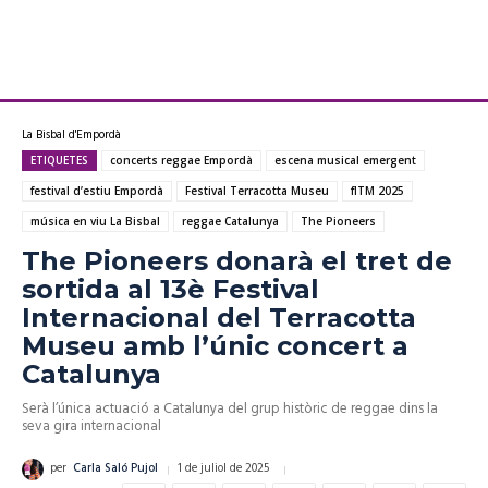
La Bisbal d'Empordà
ETIQUETES
concerts reggae Empordà
escena musical emergent
festival d’estiu Empordà
Festival Terracotta Museu
fITM 2025
música en viu La Bisbal
reggae Catalunya
The Pioneers
The Pioneers donarà el tret de
sortida al 13è Festival
Internacional del Terracotta
Museu amb l’únic concert a
Catalunya
Serà l’única actuació a Catalunya del grup històric de reggae dins la
seva gira internacional
1 de juliol de 2025
per
Carla Saló Pujol