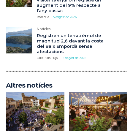
augment del 9% respecte a
l’any passat
Redacció
-
5 d'agost de 2026
Notícies
Registren un terratrèmol de
magnitud 2,6 davant la costa
del Baix Empordà sense
afectacions
Carla Saló Pujol
-
5 d'agost de 2026
Altres notícies