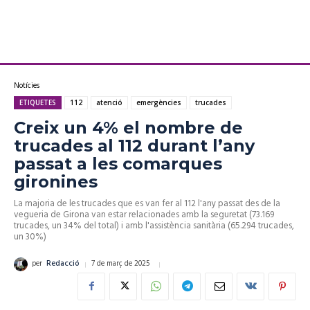
Notícies
ETIQUETES
112
atenció
emergències
trucades
Creix un 4% el nombre de
trucades al 112 durant l’any
passat a les comarques
gironines
La majoria de les trucades que es van fer al 112 l'any passat des de la
vegueria de Girona van estar relacionades amb la seguretat (73.169
trucades, un 34% del total) i amb l'assistència sanitària (65.294 trucades,
un 30%)
7 de març de 2025
per
Redacció