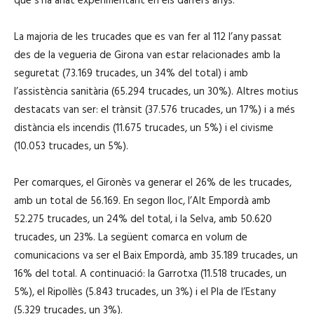
que s’ha anat experimentant en els darrers anys.
La majoria de les trucades que es van fer al 112 l’any passat
des de la vegueria de Girona van estar relacionades amb la
seguretat (73.169 trucades, un 34% del total) i amb
l’assistència sanitària (65.294 trucades, un 30%). Altres motius
destacats van ser: el trànsit (37.576 trucades, un 17%) i a més
distància els incendis (11.675 trucades, un 5%) i el civisme
(10.053 trucades, un 5%).
Per comarques, el Gironès va generar el 26% de les trucades,
amb un total de 56.169. En segon lloc, l’Alt Empordà amb
52.275 trucades, un 24% del total, i la Selva, amb 50.620
trucades, un 23%. La següent comarca en volum de
comunicacions va ser el Baix Empordà, amb 35.189 trucades, un
16% del total. A continuació: la Garrotxa (11.518 trucades, un
5%), el Ripollès (5.843 trucades, un 3%) i el Pla de l’Estany
(5.329 trucades, un 3%).