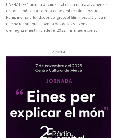
UNSHATTER”, un nou documental que arribarà als cinemes
de tot el món el pròxim 30 de setembre. Dirigit per Joe
Hahn, membre fundador del grup, el film mostrarà el camí
que ha recorregut la banda des de les sessions
d’enregistrament iniciades el 2022 fins al seu esperat
- Publicitat -