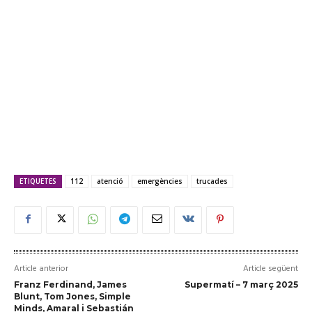
ETIQUETES
112
atenció
emergències
trucades
Article anterior
Article següent
Franz Ferdinand, James
Supermatí – 7 març 2025
Blunt, Tom Jones, Simple
Minds, Amaral i Sebastián