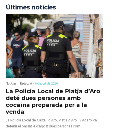
Últimes notícies
Notícies
Redacció
-
6 d'agost de 2026
La Policia Local de Platja d’Aro
deté dues persones amb
cocaïna preparada per a la
venda
La Policia Local de Castell d’Aro, Platja d’Aro i S’Agaró va
detenir el passat 4 d’agost dues persones com...