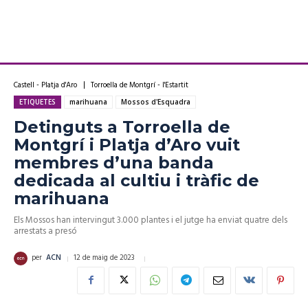
Castell - Platja d'Aro
Torroella de Montgrí - l'Estartit
ETIQUETES
marihuana
Mossos d'Esquadra
Detinguts a Torroella de
Montgrí i Platja d’Aro vuit
membres d’una banda
dedicada al cultiu i tràfic de
marihuana
Els Mossos han intervingut 3.000 plantes i el jutge ha enviat quatre dels
arrestats a presó
12 de maig de 2023
per
ACN