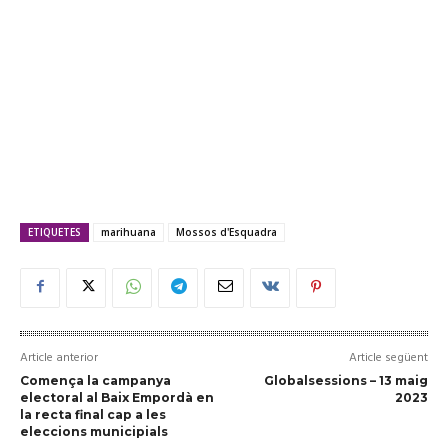
ETIQUETES
marihuana
Mossos d'Esquadra
Article anterior
Article següent
Comença la campanya
Globalsessions – 13 maig
electoral al Baix Empordà en
2023
la recta final cap a les
eleccions municipials