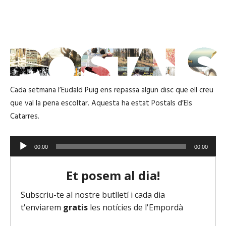
Cada setmana l’Eudald Puig ens repassa algun disc que ell creu
que val la pena escoltar. Aquesta ha estat Postals d’Els
Catarres.
R
00:00
00:00
e
p
r
o
d
u