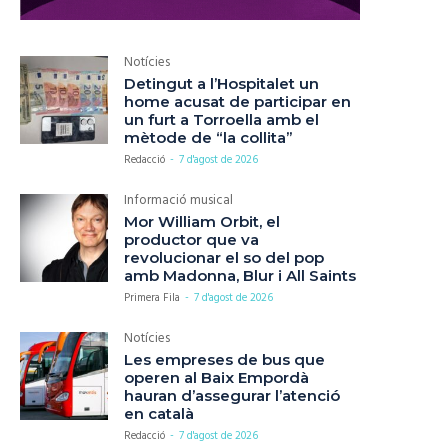
Notícies
Detingut a l’Hospitalet un
home acusat de participar en
un furt a Torroella amb el
mètode de “la collita”
Redacció
-
7 d'agost de 2026
Informació musical
Mor William Orbit, el
productor que va
revolucionar el so del pop
amb Madonna, Blur i All Saints
Primera Fila
-
7 d'agost de 2026
Notícies
Les empreses de bus que
operen al Baix Empordà
hauran d’assegurar l’atenció
en català
Redacció
-
7 d'agost de 2026