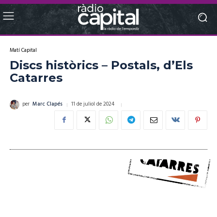
Matí Capital
Discs històrics – Postals, d’Els
Catarres
11 de juliol de 2024
per
Marc Clapés