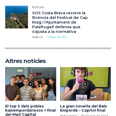
Notícies
SOS Costa Brava recorre la
llicència del Festival de Cap
Roig i l’Ajuntament de
Palafrugell defensa que
s’ajusta a la normativa
Redacció
-
7 d'agost de 2026
Altres notícies
El top 5 dels pobles
La gran novel·la del Baix
baixempordanesos + final
Empordà – Capítol final
del Matí Capital
Matí Capital
30 d'agost de 2024