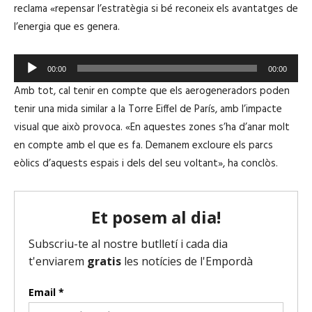
c
reclama «repensar l’estratègia si bé reconeix els avantatges de
t
l’energia que es genera.
o
r
R
00:00
00:00
d
e
Amb tot, cal tenir en compte que els aerogeneradors poden
'
p
tenir una mida similar a la Torre Eiffel de París, amb l’impacte
à
r
visual que això provoca. «En aquestes zones s’ha d’anar molt
u
o
en compte amb el que es fa. Demanem excloure els parcs
d
d
eòlics d’aquests espais i dels del seu voltant», ha conclòs.
i
u
o
c
t
o
r
d
'
à