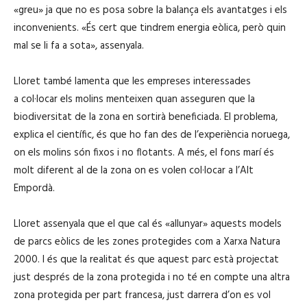
«greu» ja que no es posa sobre la balança els avantatges i els
inconvenients. «És cert que tindrem energia eòlica, però quin
mal se li fa a sota», assenyala.
Lloret també lamenta que les empreses interessades
a col·locar els molins menteixen quan asseguren que la
biodiversitat de la zona en sortirà beneficiada. El problema,
explica el científic, és que ho fan des de l’experiència noruega,
on els molins són fixos i no flotants. A més, el fons marí és
molt diferent al de la zona on es volen col·locar a l’Alt
Empordà.
Lloret assenyala que el que cal és «allunyar» aquests models
de parcs eòlics de les zones protegides com a Xarxa Natura
2000. I és que la realitat és que aquest parc està projectat
just després de la zona protegida i no té en compte una altra
zona protegida per part francesa, just darrera d’on es vol