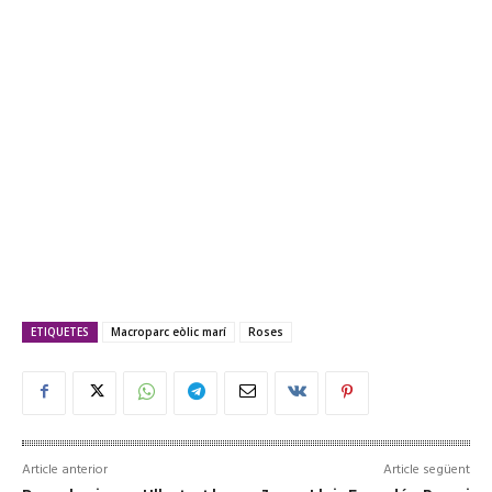
ETIQUETES
Macroparc eòlic marí
Roses
Article anterior
Article següent