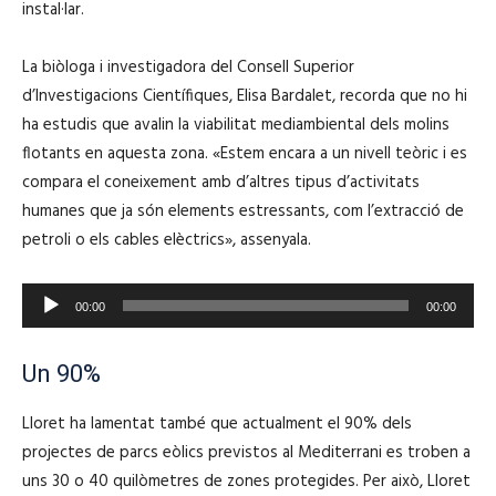
instal·lar.
La biòloga i investigadora del Consell Superior
d’Investigacions Científiques, Elisa Bardalet, recorda que no hi
ha estudis que avalin la viabilitat mediambiental dels molins
flotants en aquesta zona. «Estem encara a un nivell teòric i es
compara el coneixement amb d’altres tipus d’activitats
humanes que ja són elements estressants, com l’extracció de
petroli o els cables elèctrics», assenyala.
R
00:00
00:00
e
p
Un 90%
r
o
Lloret ha lamentat també que actualment el 90% dels
d
projectes de parcs eòlics previstos al Mediterrani es troben a
u
uns 30 o 40 quilòmetres de zones protegides. Per això, Lloret