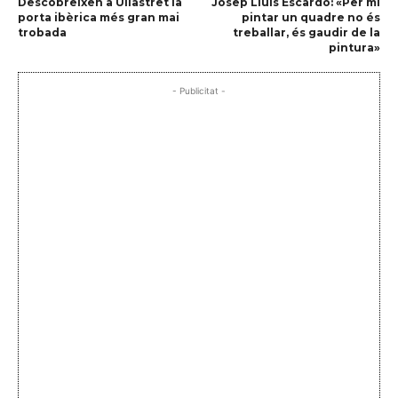
Descobreixen a Ullastret la
Josep Lluis Escardó: «Per mi
porta ibèrica més gran mai
pintar un quadre no és
trobada
treballar, és gaudir de la
pintura»
- Publicitat -