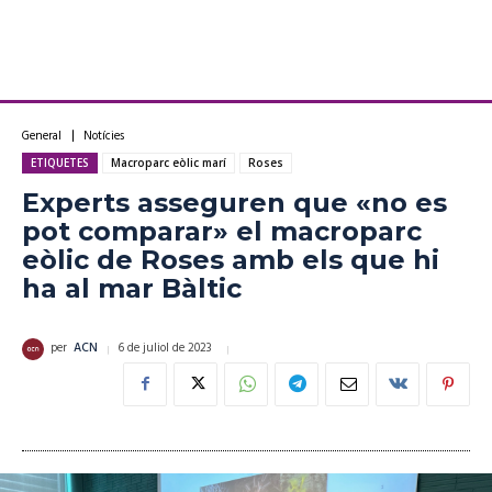
General
Notícies
ETIQUETES
Macroparc eòlic marí
Roses
Experts asseguren que «no es
pot comparar» el macroparc
eòlic de Roses amb els que hi
ha al mar Bàltic
6 de juliol de 2023
per
ACN