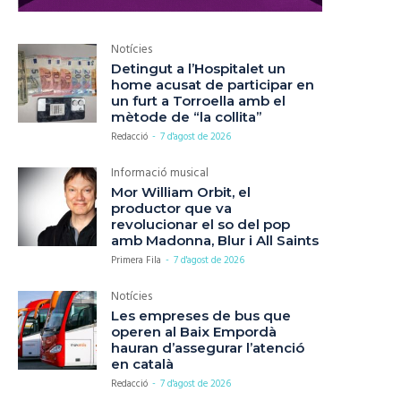
Notícies
Detingut a l’Hospitalet un
home acusat de participar en
un furt a Torroella amb el
mètode de “la collita”
Redacció
-
7 d'agost de 2026
Informació musical
Mor William Orbit, el
productor que va
revolucionar el so del pop
amb Madonna, Blur i All Saints
Primera Fila
-
7 d'agost de 2026
Notícies
Les empreses de bus que
operen al Baix Empordà
hauran d’assegurar l’atenció
en català
Redacció
-
7 d'agost de 2026