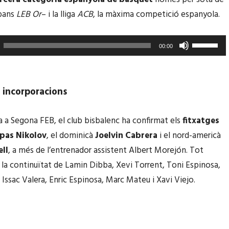
v
bans
LEB Or
– i la lliga
ACB
, la màxima competició espanyola.
i
r
F
00:00
l
e
e
u
s
s
 incorporacions
t
e
e
r
na a Segona FEB, el club bisbalenc ha confirmat els
fitxatges
c
v
pas Nikolov
, el dominicà
Joelvin Cabrera
i el nord-americà
l
i
ll
, a més de l’entrenador assistent Albert Morejón. Tot
e
r
la continuïtat de Lamin Dibba, Xevi Torrent, Toni Espinosa,
s
l
 Issac Valera, Enric Espinosa, Marc Mateu i Xavi Viejo.
d
e
e
s
f
t