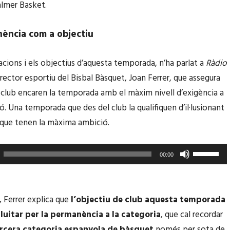
almer Basket.
ència com a objectiu
acions i els objectius d’aquesta temporada, n’ha parlat a
Ràdio
irector esportiu del Bisbal Bàsquet, Joan Ferrer, que assegura
 club encaren la temporada amb el màxim nivell d’exigència a
ó. Una temporada que des del club la qualifiquen d’il·lusionant
 que tenen la màxima ambició.
F
00:00
e
u
s
, Ferrer explica que
l’objectiu de club aquesta temporada
e
lluitar per la permanència a la categoria
, que cal recordar
r
rcera categoria espanyola de bàsquet
només per sota de