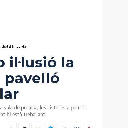
Bisbal d'Empordà
il·lusió la
 pavelló
lar
 sala de premsa, les cistelles a peu de
t hi està treballant