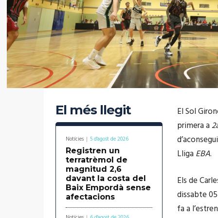
El més llegit
El Sol Giro
primera a
2
d’aconsegui
Notícies
5 d'agost de 2026
Registren un
Lliga
EBA
.
terratrèmol de
magnitud 2,6
davant la costa del
Els de Carl
Baix Empordà sense
dissabte 05 
afectacions
fa a l’estre
Notícies
6 d'agost de 2026