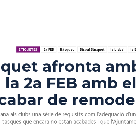
ETIQUETES
2a FEB
Bàsquet
Bisbal Bàsquet
la bisbal
la 
quet afronta amb 
la 2a FEB amb el
acabar de remode
ana als clubs una sèrie de requisits com l’adequació d’una
 tasques que encara no estan acabades i que l'Ajuntamen