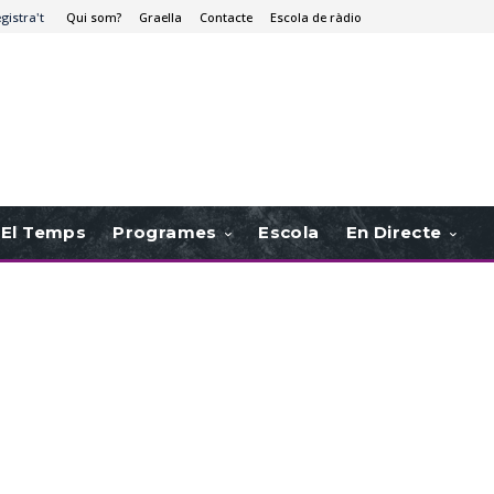
egistra't
Qui som?
Graella
Contacte
Escola de ràdio
El Temps
Programes
Escola
En Directe