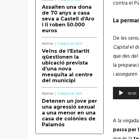
contra el P
Assalten una dona
de 70 anys a casa
seva a Castell d’Aro
La perman
i li roben 50.000
euros
De les sens
Notícies
5 d'agost de 2026
Capital
el d
Veïns de l’Estartit
que des del
qüestionen la
ubicació prevista
la preparaci
d’una nova
i asseguren
mesquita al centre
del municipi
R
Notícies
6 d'agost de 2026
00:00
e
Detenen un jove per
una agressió sexual
p
a una menor en una
r
casa de colònies de
A la vegada
Palamós
o
passa per 
d
que és la
te