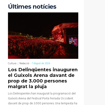
Últimes notícies
Cultura
Redacció
-
7 d'agost de 2026
Los Delinqüentes inauguren
el Guíxols Arena davant de
prop de 3.000 persones
malgrat la pluja
Los Delinqüentes han inaugurat la programació del
Guíxols Arena del Festival Porta Ferrada Occident
davant de prop de 3.000 persones. Una tempesta ha