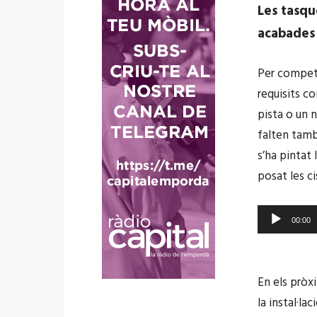
à
Les tasqu
u
acabades
d
i
Per competi
o
requisits co
pista o un 
falten també
s’ha pintat 
posat les ci
R
00:00
e
p
r
En els pròx
o
la instal·la