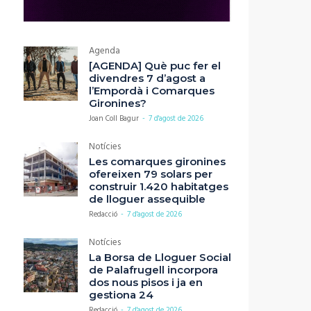
Agenda
[AGENDA] Què puc fer el
divendres 7 d’agost a
l’Empordà i Comarques
Gironines?
Joan Coll Bagur
-
7 d'agost de 2026
Notícies
Les comarques gironines
ofereixen 79 solars per
construir 1.420 habitatges
de lloguer assequible
Redacció
-
7 d'agost de 2026
Notícies
La Borsa de Lloguer Social
de Palafrugell incorpora
dos nous pisos i ja en
gestiona 24
Redacció
-
7 d'agost de 2026