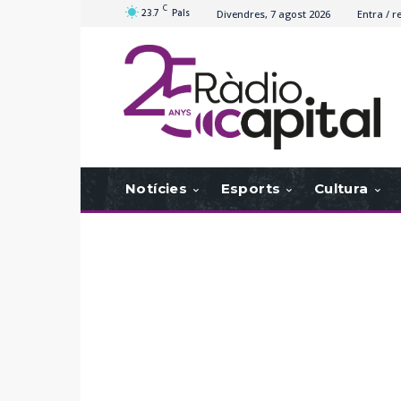
C
23.7
Pals
Divendres, 7 agost 2026
Entra / r
Notícies
Esports
Cultura