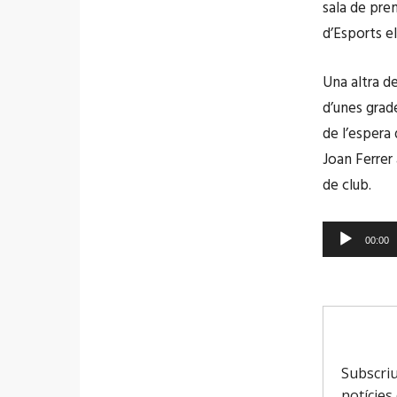
d
sala de prem
u
d’Esports el
c
t
Una altra d
o
d’unes grade
r
de l’espera
d
Joan Ferrer
'
de club.
à
u
R
00:00
d
e
i
p
o
r
o
d
u