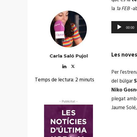
u
la
1a FEB
-a
c
t
R
00:00
o
e
r
p
d
r
Les noves
Carla Saló Pujol
'
o
à
d
Per l’estre
u
u
Temps de lectura:
2
minuts
del búlgar
S
d
c
Niko Gosne
i
t
plegat amb 
- Publicitat -
o
o
Jaume Solé,
r
d
'