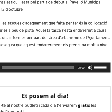
r
sa estigui llesta pel partit de debut al Pavelló Municipal
p
a
v
 12 d’octubre.
a
m
i
v
u
r
e les tasques d’adequament que falta per fer és la col·locació
a
n
l
ries a peu de pista. Aquesta tasca s’està endarrerint a causa
l
t
e
 d’uns informes per part de l’àrea d’urbanisme de l’Ajuntament.
l
/
s
 assegura que aquest endarreriment els preocupa molt a nivell
p
c
t
e
a
e
r
p
c
F
00:00
a
a
l
e
i
v
e
u
n
a
s
s
c
l
d
e
r
l
e
r
e
p
f
v