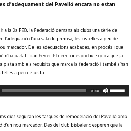
l
es d’adequament del Pavelló encara no estan
e
e
c
t
l
x
e
r a la 2a FEB, la Federació demana als clubs una sèrie de
a
s
m l’adequació d’una sala de premsa, les cistelles a peu de
c
d
nou marcador. De les adequacions acabades, en procés i que
a
e
 n’ha parlat Joan Ferrer. El director esportiu explica que ja
p
f
la pista amb els requisits que marca la federació i també s’han
a
l
stelles a peu de pista.
m
e
u
t
F
00:00
n
x
e
t
a
u
/
c
s
ims dies seguiran les tasques de remodelació del Pavelló amb
c
a
e
ció d’un nou marcador.
Des del club bisbalenc esperen que la
a
p