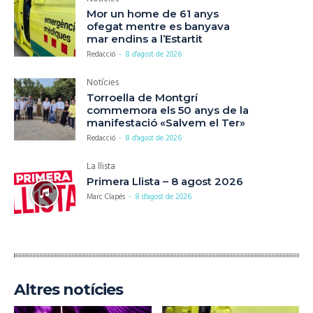
Mor un home de 61 anys
ofegat mentre es banyava
mar endins a l’Estartit
Redacció
-
8 d'agost de 2026
Notícies
Torroella de Montgrí
commemora els 50 anys de la
manifestació «Salvem el Ter»
Redacció
-
8 d'agost de 2026
La llista
Primera Llista – 8 agost 2026
Marc Clapés
-
8 d'agost de 2026
Altres notícies