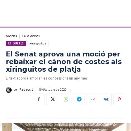
Notícies
Caixa d'eines
ETIQUETES
xiringuitos
El Senat aprova una moció per
rebaixar el cànon de costes als
xiringuitos de platja
El text acorda ampliar les concessions un any més
16 d'octubre de 2020
per
Redacció