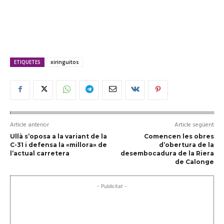
ETIQUETES
xiringuitos
Article anterior
Article següent
Ullà s’oposa a la variant de la
Comencen les obres
C-31 i defensa la «millora» de
d’obertura de la
l’actual carretera
desembocadura de la Riera
de Calonge
- Publicitat -