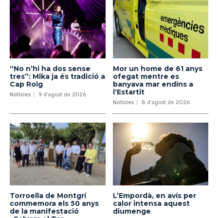
“No n’hi ha dos sense
Mor un home de 61 anys
tres”: Mika ja és tradició a
ofegat mentre es
Cap Roig
banyava mar endins a
l’Estartit
Notícies
9 d'agost de 2026
Notícies
8 d'agost de 2026
Torroella de Montgrí
L’Empordà, en avís per
commemora els 50 anys
calor intensa aquest
de la manifestació
diumenge