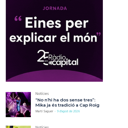
Notícies
“No n’hi ha dos sense tres”:
Mika ja és tradició a Cap Roig
Martí Saguer
-
9 d'agost de 2026
Notícies