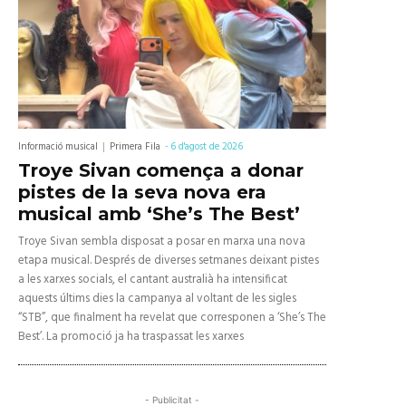
Informació musical
Primera Fila
-
6 d'agost de 2026
Troye Sivan comença a donar
pistes de la seva nova era
musical amb ‘She’s The Best’
Troye Sivan sembla disposat a posar en marxa una nova
etapa musical. Després de diverses setmanes deixant pistes
a les xarxes socials, el cantant australià ha intensificat
aquests últims dies la campanya al voltant de les sigles
“STB”, que finalment ha revelat que corresponen a ‘She’s The
Best’. La promoció ja ha traspassat les xarxes
- Publicitat -