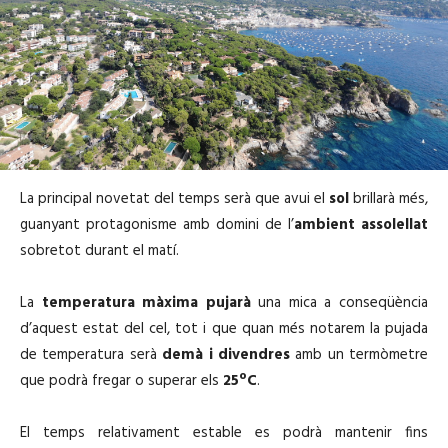
La principal novetat del temps serà que avui el
sol
brillarà més,
guanyant protagonisme amb domini de l’
ambient assolellat
sobretot durant el matí.
La
temperatura màxima pujarà
una mica a conseqüència
d’aquest estat del cel, tot i que quan més notarem la pujada
de temperatura serà
demà i divendres
amb un termòmetre
que podrà fregar o superar els
25ºC
.
El temps relativament estable es podrà mantenir fins