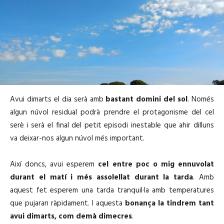
Avui dimarts el dia serà amb
bastant domini del sol
. Només
algun núvol residual podrà prendre el protagonisme del cel
serè i serà el final del petit episodi inestable que ahir dilluns
va deixar-nos algun núvol més important.
Així doncs, avui esperem
cel entre poc o mig ennuvolat
durant el matí i més assolellat durant la tarda
. Amb
aquest fet esperem una tarda tranquil·la amb temperatures
que pujaran ràpidament. I aquesta
bonança la tindrem tant
avui dimarts, com demà dimecres
.