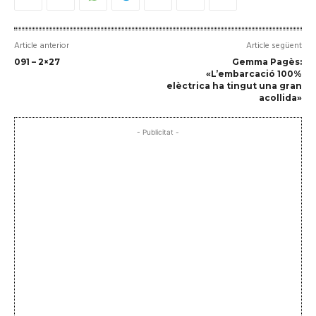
Article anterior
Article següent
091 – 2×27
Gemma Pagès:
«L’embarcació 100%
elèctrica ha tingut una gran
acollida»
- Publicitat -