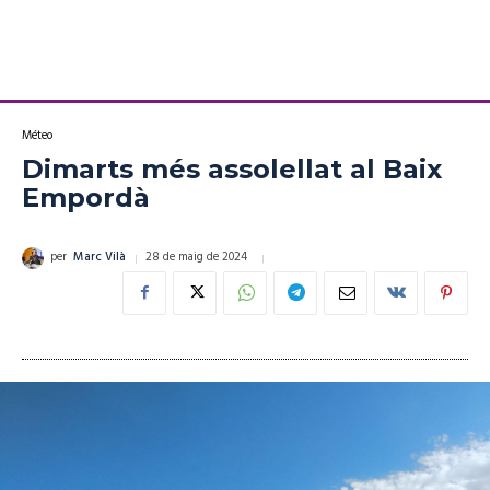
Méteo
Dimarts més assolellat al Baix
Empordà
28 de maig de 2024
per
Marc Vilà