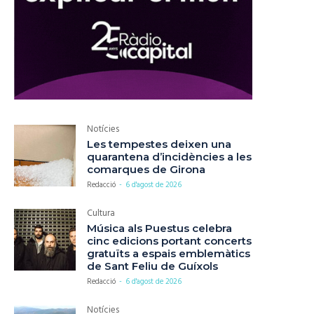
Notícies
Les tempestes deixen una
quarantena d’incidències a les
comarques de Girona
Redacció
-
6 d'agost de 2026
Cultura
Música als Puestus celebra
cinc edicions portant concerts
gratuïts a espais emblemàtics
de Sant Feliu de Guíxols
Redacció
-
6 d'agost de 2026
Notícies