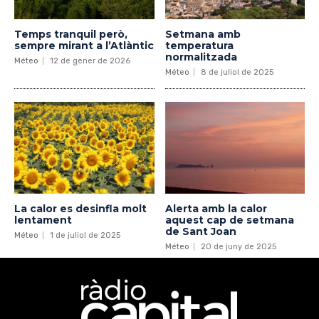
Temps tranquil però,
Setmana amb
sempre mirant a l’Atlàntic
temperatura
normalitzada
Méteo
12 de gener de 2026
Méteo
8 de juliol de 2025
La calor es desinfla molt
Alerta amb la calor
lentament
aquest cap de setmana
de Sant Joan
Méteo
1 de juliol de 2025
Méteo
20 de juny de 2025