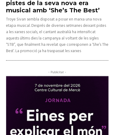
pistes de la seva nova era
musical amb ‘She’s The Best’
Troye Sivan sembla disposat a posar en marxa una nova
etapa musical. Després de diverses setmanes deixant pistes
a les xarxes socials, el cantant australià ha intensificat
aquests últims dies la campanya al voltant de les sigles
“STB”, que finalment ha revelat que corresponen a ‘She’s The
Best’. La promoció ja ha traspassat les xarxes
- Publicitat -