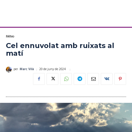
Méteo
Cel ennuvolat amb ruixats al
matí
20 de juny de 2024
per
Marc Vilà