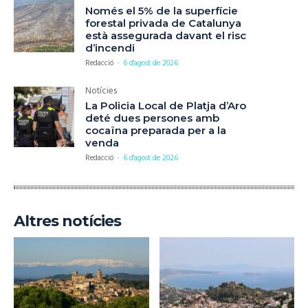
Només el 5% de la superfície
forestal privada de Catalunya
està assegurada davant el risc
d’incendi
Redacció
-
6 d'agost de 2026
Notícies
La Policia Local de Platja d’Aro
deté dues persones amb
cocaïna preparada per a la
venda
Redacció
-
6 d'agost de 2026
Altres notícies