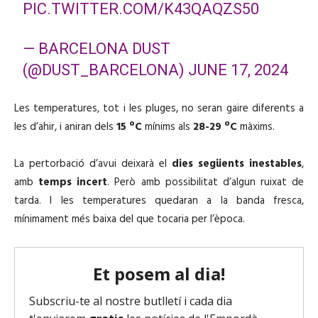
PIC.TWITTER.COM/K43QAQZS50
— BARCELONA DUST
(@DUST_BARCELONA)
JUNE 17, 2024
Les temperatures, tot i les pluges, no seran gaire diferents a
les d’ahir, i aniran dels
15 ºC
mínims als
28-29 ºC
màxims.
La pertorbació d’avui deixarà el
dies següents inestables
,
amb
temps incert
. Però amb possibilitat d’algun ruixat de
tarda. I les temperatures quedaran a la banda fresca,
mínimament més baixa del que tocaria per l’època.