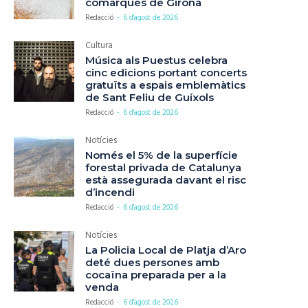
comarques de Girona
Redacció
-
6 d'agost de 2026
Cultura
Música als Puestus celebra
cinc edicions portant concerts
gratuïts a espais emblemàtics
de Sant Feliu de Guíxols
Redacció
-
6 d'agost de 2026
Notícies
Només el 5% de la superfície
forestal privada de Catalunya
està assegurada davant el risc
d’incendi
Redacció
-
6 d'agost de 2026
Notícies
La Policia Local de Platja d’Aro
deté dues persones amb
cocaïna preparada per a la
venda
Redacció
-
6 d'agost de 2026