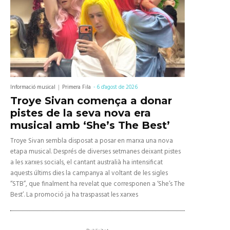
Informació musical
Primera Fila
-
6 d'agost de 2026
Troye Sivan comença a donar
pistes de la seva nova era
musical amb ‘She’s The Best’
Troye Sivan sembla disposat a posar en marxa una nova
etapa musical. Després de diverses setmanes deixant pistes
a les xarxes socials, el cantant australià ha intensificat
aquests últims dies la campanya al voltant de les sigles
“STB”, que finalment ha revelat que corresponen a ‘She’s The
Best’. La promoció ja ha traspassat les xarxes