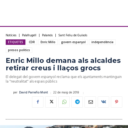
Notícies
Palafrugell
Palamós
Sant Feliu de Guíxols
ETIQUETES
CDR
Enric Millo
govern espanyol
independència
presos polítics
Enric Millo demana als alcaldes
retirar creus i llaços grocs
El delegat del govern espanyol reclama que els ajuntaments mantinguin
la "neutralitat" als espais públics
22 de maig de 2018
per
David Parreño Mont