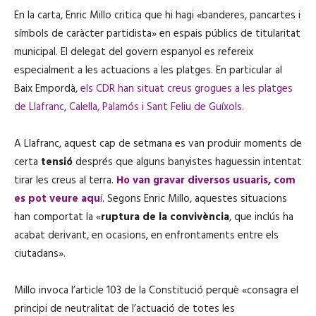
En la carta, Enric Millo critica que hi hagi «banderes, pancartes i
símbols de caràcter partidista» en espais públics de titularitat
municipal. El delegat del govern espanyol es refereix
especialment a les actuacions a les platges. En particular al
Baix Empordà,
els CDR han situat creus grogues a les platges
de Llafranc, Calella, Palamós i Sant Feliu de Guíxols
.
A Llafranc, aquest cap de setmana es van produir moments de
certa
tensió
després que alguns banyistes haguessin intentat
tirar les creus al terra.
Ho van gravar diversos usuaris, com
es pot veure aqu
í
. Segons Enric Millo, aquestes situacions
han comportat la «
ruptura de la convivència
, que inclús ha
acabat derivant, en ocasions, en enfrontaments entre els
ciutadans».
Millo invoca l’article 103 de la Constitució perquè «consagra el
principi de neutralitat de l’actuació de totes les