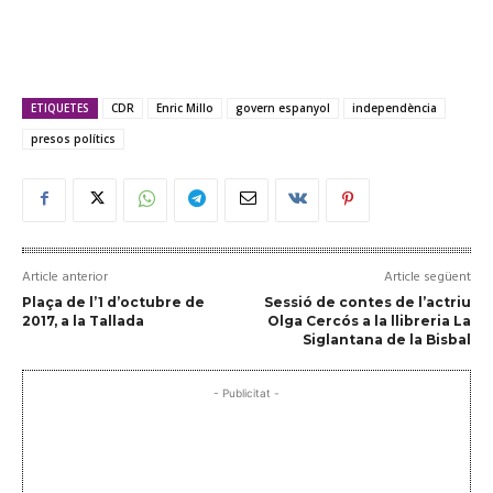
ETIQUETES
CDR
Enric Millo
govern espanyol
independència
presos polítics
Article anterior
Article següent
Plaça de l’1 d’octubre de
Sessió de contes de l’actriu
2017, a la Tallada
Olga Cercós a la llibreria La
Siglantana de la Bisbal
- Publicitat -