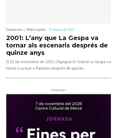
Exposicions
Ràdio Capital
-
10 d'agost de 2026
2001: L’any que La Gespa va
tornar als escenaris després de
quinze anys
El 30 de novembre de 2001, l’Agrupació Teatral La Gespa va
tornar a actuar a Palamós després de quinze...
- Publicitat -