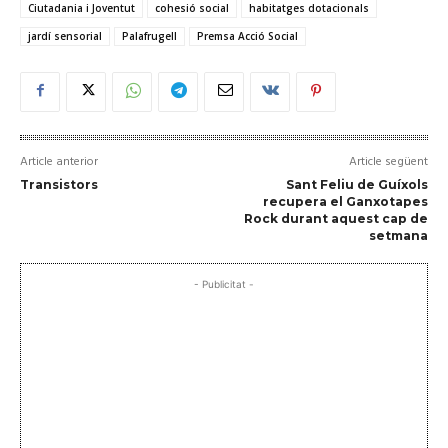
Ciutadania i Joventut
cohesió social
habitatges dotacionals
jardí sensorial
Palafrugell
Premsa Acció Social
Article anterior
Article següent
Transistors
Sant Feliu de Guíxols
recupera el Ganxotapes
Rock durant aquest cap de
setmana
- Publicitat -