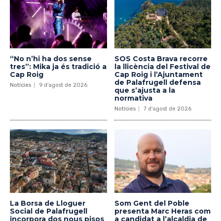
“No n’hi ha dos sense
SOS Costa Brava recorre
tres”: Mika ja és tradició a
la llicència del Festival de
Cap Roig
Cap Roig i l’Ajuntament
de Palafrugell defensa
Notícies
9 d'agost de 2026
que s’ajusta a la
normativa
Notícies
7 d'agost de 2026
La Borsa de Lloguer
Som Gent del Poble
Social de Palafrugell
presenta Marc Heras com
incorpora dos nous pisos
a candidat a l’alcaldia de