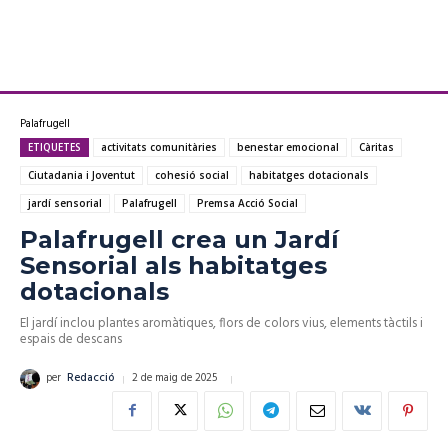
Palafrugell
ETIQUETES
activitats comunitàries
benestar emocional
Càritas
Ciutadania i Joventut
cohesió social
habitatges dotacionals
jardí sensorial
Palafrugell
Premsa Acció Social
Palafrugell crea un Jardí
Sensorial als habitatges
dotacionals
El jardí inclou plantes aromàtiques, flors de colors vius, elements tàctils i
espais de descans
2 de maig de 2025
per
Redacció