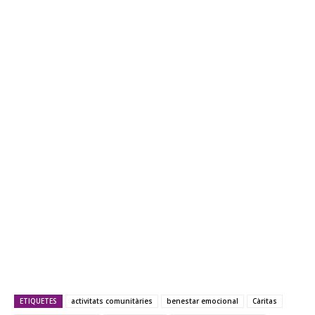
ETIQUETES
activitats comunitàries
benestar emocional
Càritas