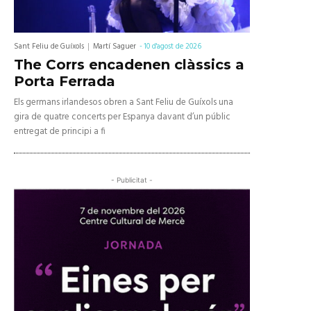
Sant Feliu de Guíxols
Martí Saguer
-
10 d'agost de 2026
The Corrs encadenen clàssics a
Porta Ferrada
Els germans irlandesos obren a Sant Feliu de Guíxols una
gira de quatre concerts per Espanya davant d’un públic
entregat de principi a fi
- Publicitat -