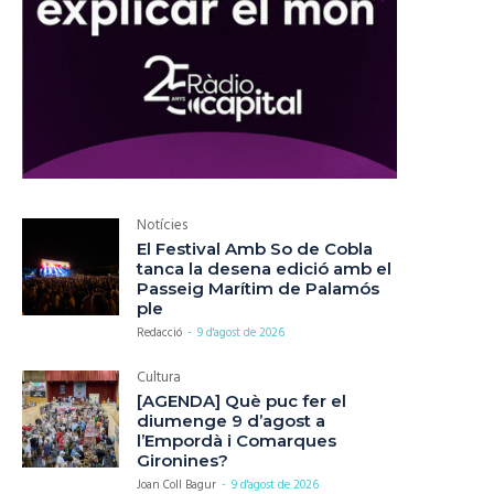
Notícies
El Festival Amb So de Cobla
tanca la desena edició amb el
Passeig Marítim de Palamós
ple
Redacció
-
9 d'agost de 2026
Cultura
[AGENDA] Què puc fer el
diumenge 9 d’agost a
l’Empordà i Comarques
Gironines?
Joan Coll Bagur
-
9 d'agost de 2026