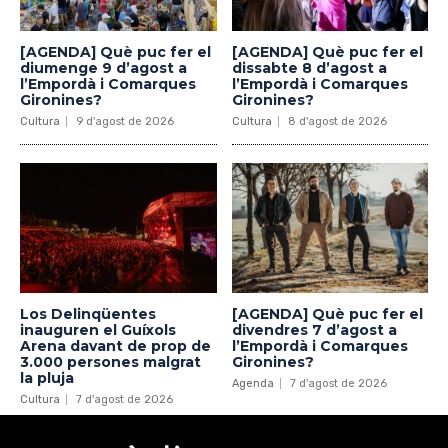
[AGENDA] Què puc fer el
[AGENDA] Què puc fer el
diumenge 9 d’agost a
dissabte 8 d’agost a
l’Empordà i Comarques
l’Empordà i Comarques
Gironines?
Gironines?
Cultura
9 d'agost de 2026
Cultura
8 d'agost de 2026
Los Delinqüentes
[AGENDA] Què puc fer el
inauguren el Guíxols
divendres 7 d’agost a
Arena davant de prop de
l’Empordà i Comarques
3.000 persones malgrat
Gironines?
la pluja
Agenda
7 d'agost de 2026
Cultura
7 d'agost de 2026