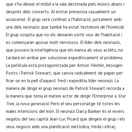
que s’ha deixat el mòbil a la sala destinada pels músics abans i
després dels concerts. Al entrar presencia casualment un
assassinat. El grup serà confinat a l’habitació, juntament amb
una dels neonazis que també ha estat testimoni de l’homicidi.
El grup sospita que no els deixaran sortir vius de l’habitació i
es començaran aposar molt nerviosos. El líder dels neonazis,
que posseïx la intel·ligència que els manca als seus acòlits, no
tardarà en arribar per solucionar expeditivament el problema.
La pel·lícula està protagonitzada per Anton Yelchin, Imoogen
Poots i Patrick Stewart, que canvia radicalment de paper per
ficar-se en la pell d’aquest fred i expeditiu líder neonazi. La
manera de dirigir el grup neonazi de Patrick Stewart recorda a
la manera que tenia el mateix actor de dirigir l’Enterprise a
Star
Trek, la nova generació
. Però el seu personatge té totes les
males intencions del món. El neonazi Darcy Banker és el revers
negatiu del seu capità Jean-Luc Picard que dirigeix el grup i els
seus negocis amb una planificació metòdica, freda i eficaç.