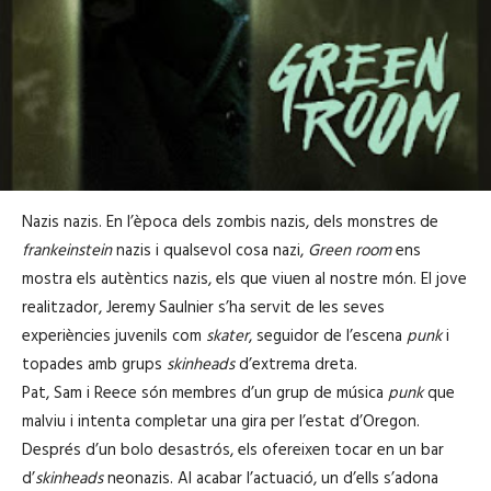
Nazis nazis. En l’època dels zombis nazis, dels monstres de
frankeinstein
nazis i qualsevol cosa nazi,
Green room
ens
mostra els autèntics nazis, els que viuen al nostre món. El jove
realitzador, Jeremy Saulnier s’ha servit de les seves
experiències juvenils com
skater
, seguidor de l’escena
punk
i
topades amb grups
skinheads
d’extrema dreta.
Pat, Sam i Reece són membres d’un grup de música
punk
que
malviu i intenta completar una gira per l’estat d’Oregon.
Després d’un bolo desastrós, els ofereixen tocar en un bar
d’
skinheads
neonazis. Al acabar l’actuació, un d’ells s’adona