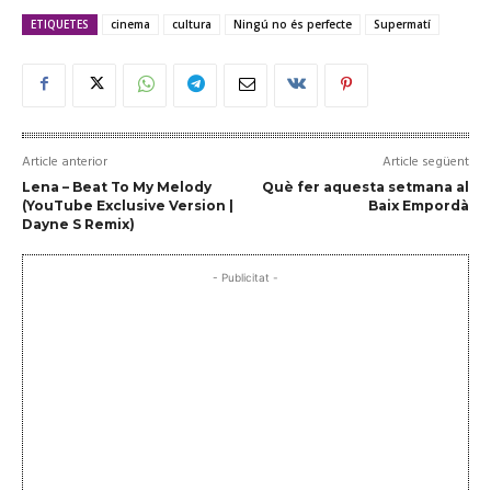
ETIQUETES
cinema
cultura
Ningú no és perfecte
Supermatí
Article anterior
Article següent
Lena – Beat To My Melody
Què fer aquesta setmana al
(YouTube Exclusive Version |
Baix Empordà
Dayne S Remix)
- Publicitat -