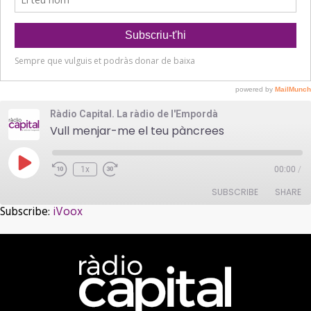
Ràdio Capital. La ràdio de l'Empordà
Vull menjar-me el teu pàncrees
Play
1x
00:00
/
Episode
SUBSCRIBE
SHARE
Subscribe:
iVoox
SHARE
iVoox
RSS FEED
LINK