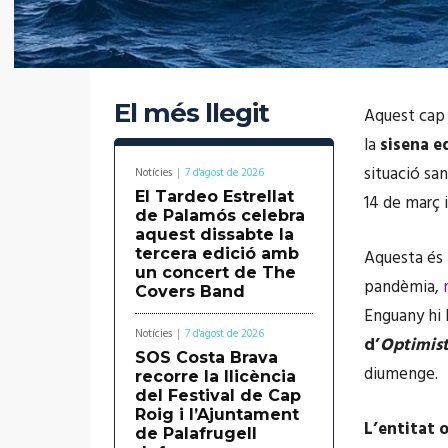
El més llegit
Aquest cap
la
sisena e
situació san
Notícies
7 d'agost de 2026
El Tardeo Estrellat
14 de març i
de Palamós celebra
aquest dissabte la
tercera edició amb
Aquesta és l
un concert de The
pandèmia,
Covers Band
Enguany hi 
Notícies
7 d'agost de 2026
d’
Optimis
SOS Costa Brava
diumenge.
recorre la llicència
del Festival de Cap
Roig i l’Ajuntament
L’entitat 
de Palafrugell