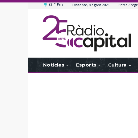
C
32
Pals
Dissabte, 8 agost 2026
Entra / regi
Notícies
Esports
Cultura