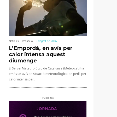
Notícies
Redacció
-
8 d'agost de 2026
L’Empordà, en avís per
calor intensa aquest
diumenge
El Servei Meteorològic de Catalunya (Meteocat) ha
emès un avís de situació meteorològica de perill per
calor intensa per...
- Publicitat -