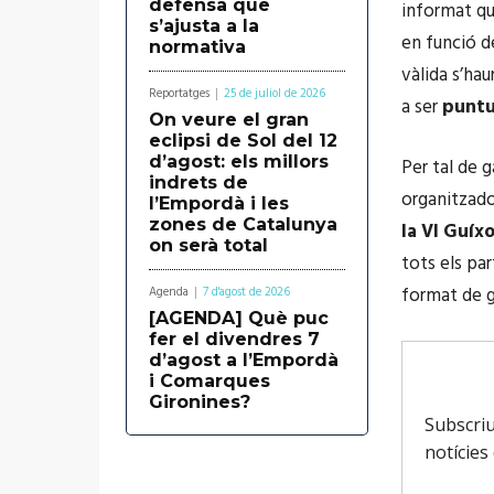
defensa que
informat qu
s’ajusta a la
en funció d
normativa
vàlida s’ha
Reportatges
25 de juliol de 2026
a ser
puntua
On veure el gran
eclipsi de Sol del 12
d’agost: els millors
Per tal de g
indrets de
organitzado
l’Empordà i les
zones de Catalunya
la VI Guíx
on serà total
tots els par
format de g
Agenda
7 d'agost de 2026
[AGENDA] Què puc
fer el divendres 7
d’agost a l’Empordà
i Comarques
Gironines?