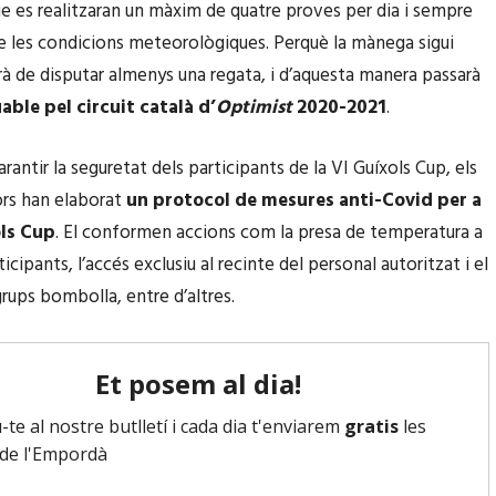
e es realitzaran un màxim de quatre proves per dia i sempre
e les condicions meteorològiques. Perquè la mànega sigui
urà de disputar almenys una regata, i d’aquesta manera passarà
ble pel circuit català d’
Optimist
2020-2021
.
arantir la seguretat dels participants de la VI Guíxols Cup, els
rs han elaborat
un protocol de mesures anti-Covid per a
ols Cup
. El conformen accions com la presa de temperatura a
ticipants, l’accés exclusiu al recinte del personal autoritzat i el
rups bombolla, entre d’altres.