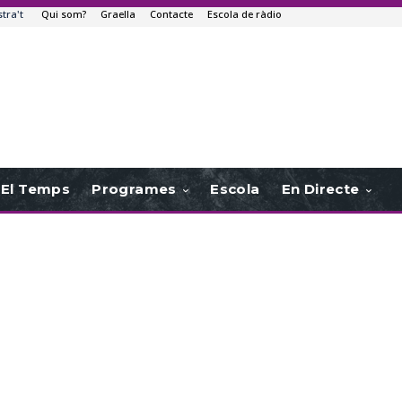
stra't
Qui som?
Graella
Contacte
Escola de ràdio
El Temps
Programes
Escola
En Directe