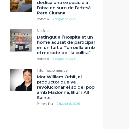
dedica una exposició a
l’obra en suro de l’artesà
Pere Ciurana
Redacció
-
7 d'agost de 2026
Notícies
Detingut a l’Hospitalet un
home acusat de participar
en un furt a Torroella amb
el mètode de “la collita”
Redacció
-
7 d'agost de 2026
Informació musical
Mor William Orbit, el
productor que va
revolucionar el so del pop
amb Madonna, Blur i All
Saints
Primera Fila
-
7 d'agost de 2026