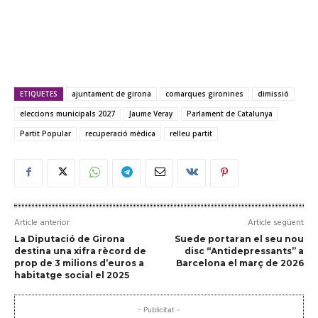
ETIQUETES
ajuntament de girona
comarques gironines
dimissió
eleccions municipals 2027
Jaume Veray
Parlament de Catalunya
Partit Popular
recuperació mèdica
relleu partit
Article anterior
Article següent
La Diputació de Girona
Suede portaran el seu nou
destina una xifra rècord de
disc “Antidepressants” a
prop de 3 milions d’euros a
Barcelona el març de 2026
habitatge social el 2025
- Publicitat -