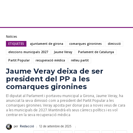
Notícies
ETIQUETES
ajuntament de girona
comarques gironines
dimissió
eleccions municipals 2027
Jaume Veray
Parlament de Catalunya
Partit Popular
recuperació mèdica
relleu partit
Jaume Veray deixa de ser
president del PP a les
comarques gironines
El diputat al Parlament i portaveu municipal a Girona, Jaume Veray, ha
anunciat la seva dimissió com a president del Partit Popular a les
comarques gironines. Veray aposta per donar pas a noves veus de cara
a les municipals de 2027. Mantindrà els seus càrrecs polítics i es vol
centrar en la seva recuperació mèdica
12 de setembre de 2025
per
Redacció