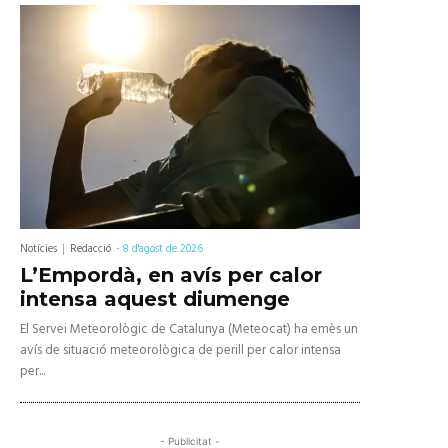
Notícies
Redacció
-
8 d'agost de 2026
L’Empordà, en avís per calor
intensa aquest diumenge
El Servei Meteorològic de Catalunya (Meteocat) ha emès un
avís de situació meteorològica de perill per calor intensa
per...
- Publicitat -