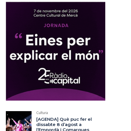
Cultura
[AGENDA] Què puc fer el
dissabte 8 d’agost a
l’Empordà i Comarques