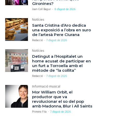
Gironines?
Joan Coll Bagur
-
8 d'agost de 2026
Notícies
Santa Cristina d’Aro dedica
una exposició a l’obra en suro
de l’artesà Pere Ciurana
Redacció
-
7 d'agost de 2026
Notícies
Detingut a l’Hospitalet un
home acusat de participar en
un furt a Torroella amb el
mètode de “la collita”
Redacció
-
7 d'agost de 2026
Informació musical
Mor William Orbit, el
productor que va
revolucionar el so del pop
amb Madonna, Blur i All Saints
Primera Fila
-
7 d'agost de 2026