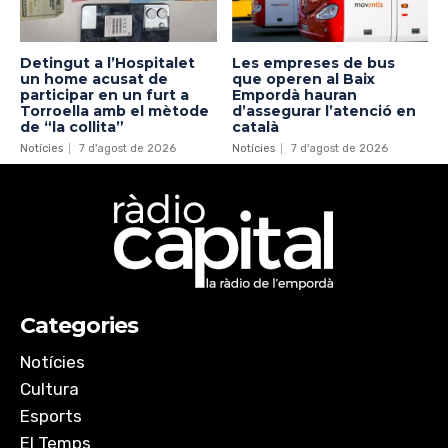
Detingut a l’Hospitalet
Les empreses de bus
un home acusat de
que operen al Baix
participar en un furt a
Empordà hauran
Torroella amb el mètode
d’assegurar l’atenció en
de “la collita”
català
Notícies
7 d'agost de 2026
Notícies
7 d'agost de 2026
Categories
Notícies
Cultura
Esports
El Temps