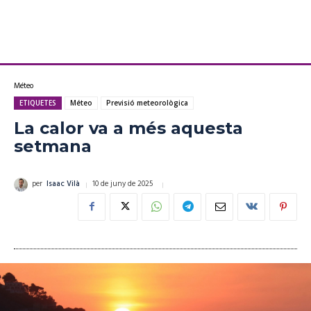
Méteo
ETIQUETES
Méteo
Previsió meteorològica
La calor va a més aquesta
setmana
10 de juny de 2025
per
Isaac Vilà