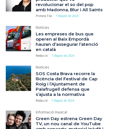
revolucionar el so del pop
amb Madonna, Blur i All Saints
Primera Fila
-
7 d'agost de 2026
Notícies
Les empreses de bus que
operen al Baix Empordà
hauran d’assegurar l’atenció
en català
Redacció
-
7 d'agost de 2026
Notícies
SOS Costa Brava recorre la
llicència del Festival de Cap
Roig i l’Ajuntament de
Palafrugell defensa que
s’ajusta a la normativa
Redacció
-
7 d'agost de 2026
Informació musical
Green Day estrena Green Day
TV, un nou canal de YouTube
amb concerts, material inèdit i