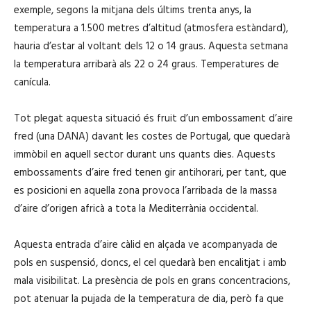
exemple, segons la mitjana dels últims trenta anys, la
temperatura a 1.500 metres d’altitud (atmosfera estàndard),
hauria d’estar al voltant dels 12 o 14 graus. Aquesta setmana
la temperatura arribarà als 22 o 24 graus. Temperatures de
canícula.
Tot plegat aquesta situació és fruit d’un embossament d’aire
fred (una DANA) davant les costes de Portugal, que quedarà
immòbil en aquell sector durant uns quants dies. Aquests
embossaments d’aire fred tenen gir antihorari, per tant, que
es posicioni en aquella zona provoca l’arribada de la massa
d’aire d’origen africà a tota la Mediterrània occidental.
Aquesta entrada d’aire càlid en alçada ve acompanyada de
pols en suspensió, doncs, el cel quedarà ben encalitjat i amb
mala visibilitat. La presència de pols en grans concentracions,
pot atenuar la pujada de la temperatura de dia, però fa que