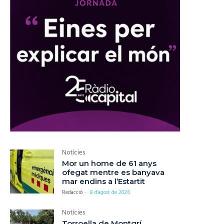
Notícies
Mor un home de 61 anys
ofegat mentre es banyava
mar endins a l’Estartit
Redacció
-
8 d'agost de 2026
Notícies
Torroella de Montgrí