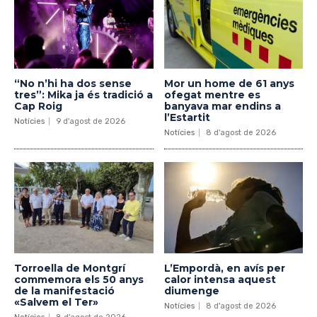
“No n’hi ha dos sense
Mor un home de 61 anys
tres”: Mika ja és tradició a
ofegat mentre es
Cap Roig
banyava mar endins a
l’Estartit
Notícies
9 d'agost de 2026
Notícies
8 d'agost de 2026
Torroella de Montgrí
L’Empordà, en avís per
commemora els 50 anys
calor intensa aquest
de la manifestació
diumenge
«Salvem el Ter»
Notícies
8 d'agost de 2026