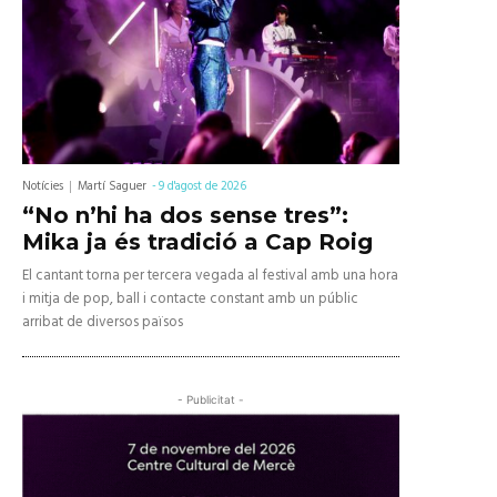
Notícies
Martí Saguer
-
9 d'agost de 2026
“No n’hi ha dos sense tres”:
Mika ja és tradició a Cap Roig
El cantant torna per tercera vegada al festival amb una hora
i mitja de pop, ball i contacte constant amb un públic
arribat de diversos països
- Publicitat -