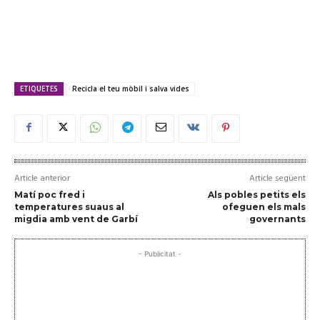
ETIQUETES
Recicla el teu mòbil i salva vides
Article anterior
Article següent
Matí poc fred i
Als pobles petits els
temperatures suaus al
ofeguen els mals
migdia amb vent de Garbí
governants
- Publicitat -