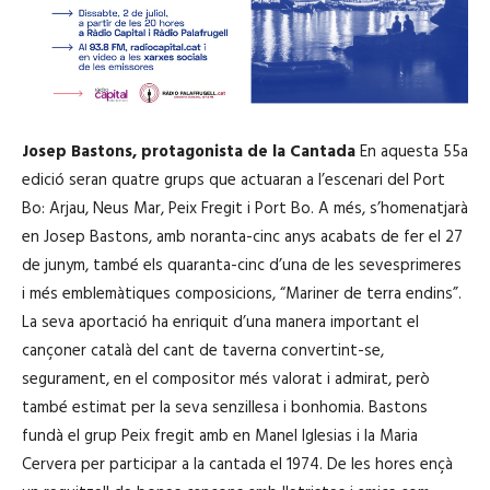
Josep Bastons, protagonista de la Cantada
En aquesta 55a
edició seran quatre grups que actuaran a l’escenari del Port
Bo: Arjau, Neus Mar, Peix Fregit i Port Bo. A més, s’homenatjarà
en Josep Bastons, amb noranta-cinc anys acabats de fer el 27
de junym, també els quaranta-cinc d’una de les sevesprimeres
i més emblemàtiques composicions, “Mariner de terra endins”.
La seva aportació ha enriquit d’una manera important el
cançoner català del cant de taverna convertint-se,
segurament, en el compositor més valorat i admirat, però
també estimat per la seva senzillesa i bonhomia. Bastons
fundà el grup Peix fregit amb en Manel Iglesias i la Maria
Cervera per participar a la cantada el 1974. De les hores ençà