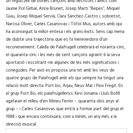
un reguitzell de bones cançons amb lletristes i amics com
Jaume Pol Girbal, Anna Brunet, Josep Martí “Bepes”, Miquel
Guiu, Josep Miquel Servià, Clara Sànchez-Castro i, sobretot,
Narcisa Oliver, Carles Casanovas i Tòfol Mus, autors amb qui
ha aconseguit la millor entesa i els grans èxits. Sens cap mena
de dubte una trajectòria que es fa mereixedora d’un
reconeixement. Calella de Palafrugell celebrarà el noranta-cinc,
el quaranta-cinc i les més de cent cançons agraint-li la seva
aportació i escoltant-ne algunes de les més significatives i
conegudes. Per això es proposa una nit amb les veus de
quatre grups de Palafrugell amb els qui sempre ha tingut una
relació molt directa: Port bo, Arjau, Neus Mar i Peix Fregit. En
el grup Port Bo, els palafrugellencs Xevi Jonama i Lluís Bofill
agafaran el relleu d’en Mineu Ferrer – quaranta-dos anys al
grup – i Carles Casanovas que entrà a formar part del grup el
1988 i que encara continuarà, com a mínim, un any més a la
direcció musical.