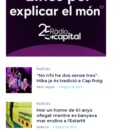
Notícies
“No n’hi ha dos sense tres”:
Mika ja és tradició a Cap Roig
Martí Saguer
-
9 d'agost de 2026
Notícies
Mor un home de 61 anys
ofegat mentre es banyava
mar endins a l’Estartit
Redacció
-
8 d'agost de 2026