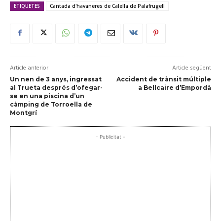
ETIQUETES
Cantada d'havaneres de Calella de Palafrugell
Article anterior
Article següent
Un nen de 3 anys, ingressat
Accident de trànsit múltiple
al Trueta després d’ofegar-
a Bellcaire d’Empordà
se en una piscina d’un
càmping de Torroella de
Montgrí
- Publicitat -