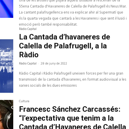
Una de les artistes que pujarà aquest dissabte a l’escenari de la
55ena Cantada d'Havaneres de Calella de Palafrugell és Neus Mar.
La cantant palafrugellenca ens va explicar ahir al Supermatí que
és la quarta vegada que cantarà a les Havaneres i que sent il·lusió i
emoció però també responsabilitat.
Ràdio Capital
La Cantada d’havaneres de
Calella de Palafrugell, a la
Ràdio
Ràdio Capital
-
28 de juny de 2022
Ràdio Capital i Ràdio Palafrugell uneixen forces per fer una gran
transmissió de la cantada d’havaneres, en format audiovisual a les
xarxes socials de les dues emissores
Cultura
Francesc Sánchez Carcassés:
“l’expectativa que tenim a la
Cantada d’Havaneres de Calella