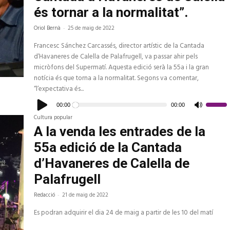
és tornar a la normalitat”.
Oriol Bernà
-
25 de maig de 2022
Francesc Sánchez Carcassés, director artístic de la Cantada
d’Havaneres de Calella de Palafrugell, va passar ahir pels
micròfons del Supermatí. Aquesta edició serà la 55a i la gran
notícia és que torna a la normalitat. Segons va comentar,
“l’expectativa és...
Reproductor
d'àudio
00:00
00:00
Feu
servir
Cultura popular
les
tecles
A la venda les entrades de la
de
fletxa
55a edició de la Cantada
cap
amunt/c
avall
d’Havaneres de Calella de
per
a
Palafrugell
increme
o
disminui
Redacció
-
21 de maig de 2022
el
volum.
Es podran adquirir el dia 24 de maig a partir de les 10 del matí