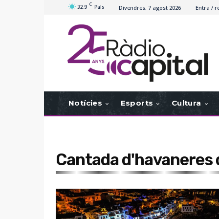
C
32.9
Pals
Divendres, 7 agost 2026
Entra / r
Notícies
Esports
Cultura
Cantada d'havaneres d