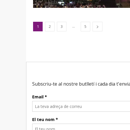
...
1
2
3
5