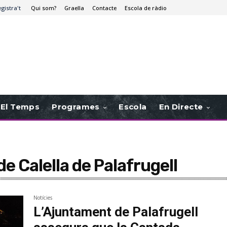
egistra't
Qui som?
Graella
Contacte
Escola de ràdio
El Temps
Programes
Escola
En Directe
e Calella de Palafrugell
Notícies
L’Ajuntament de Palafrugell