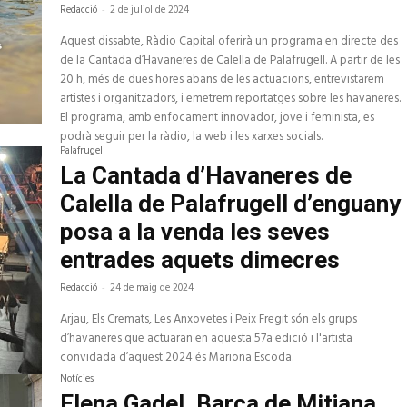
Redacció
-
2 de juliol de 2024
Aquest dissabte, Ràdio Capital oferirà un programa en directe des
de la Cantada d’Havaneres de Calella de Palafrugell. A partir de les
20 h, més de dues hores abans de les actuacions, entrevistarem
artistes i organitzadors, i emetrem reportatges sobre les havaneres.
El programa, amb enfocament innovador, jove i feminista, es
podrà seguir per la ràdio, la web i les xarxes socials.
Palafrugell
La Cantada d’Havaneres de
Calella de Palafrugell d’enguany
posa a la venda les seves
entrades aquets dimecres
Redacció
-
24 de maig de 2024
Arjau, Els Cremats, Les Anxovetes i Peix Fregit són els grups
d’havaneres que actuaran en aquesta 57a edició i l'artista
convidada d’aquest 2024 és Mariona Escoda.
Notícies
Elena Gadel, Barca de Mitjana,