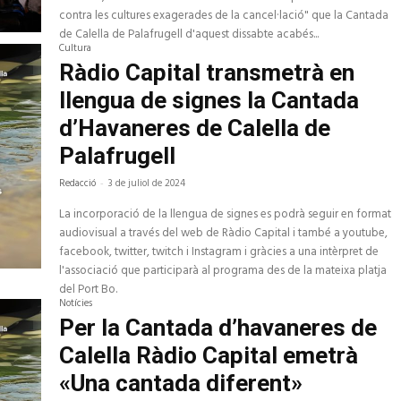
contra les cultures exagerades de la cancel·lació" que la Cantada
de Calella de Palafrugell d'aquest dissabte acabés...
Cultura
Ràdio Capital transmetrà en
llengua de signes la Cantada
d’Havaneres de Calella de
Palafrugell
Redacció
-
3 de juliol de 2024
La incorporació de la llengua de signes es podrà seguir en format
audiovisual a través del web de Ràdio Capital i també a youtube,
facebook, twitter, twitch i Instagram i gràcies a una intèrpret de
l'associació que participarà al programa des de la mateixa platja
del Port Bo.
Notícies
Per la Cantada d’havaneres de
Calella Ràdio Capital emetrà
«Una cantada diferent»