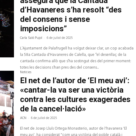
assegura que la Cantada
d’Havaneres s’ha resolt “des
del consens i sense
imposicions”
Carla Saló Pujol
-
6 de juliol de 2025
L’Ajuntament de Palafrugell ha volgut deixar clar, un cop acabada
la 58a Cantada d'Havaneres de Calella, que “el desenllaç de la
cantada confirma allò que s’ha sostingut des del primer moment:
totes les decisions s’han pres des del consens...
Notícies
El net de l’autor de ‘El meu avi’:
«cantar-la va ser una victòria
contra les cultures exagerades
de la cancel·lació»
ACN
-
6 de juliol de 2025
El net de Josep Lluís Ortega Monasterio, autor de l'havanera 'El
meu avi', ha considerat "com una victòria del poble català i