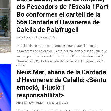
els Pescadors de l’Escala i Port
Bo conformen el cartell de la
56a Cantada d’Havaneres de
Calella de Palafrugell
Maria Alsina
-
23 de maig de 2023
Entre les vint interpretacions que es faran durant la Cantada
d'Havaneres de Calella de Palafrugell cal destacar les quatre que
va compondre el recordat autor Càstor Pérez: "Vestida de nit",
"Temps perdut", "La Habana se llama Elena" i "El mariner feliç".
Cultura
Neus Mar, abans de la Cantada
d’Havaneres de Calella: «Sento
emoció, il·lusió i
responsabilitat»
Anna Salvadó Figueras
-
1 de juliol de 2022