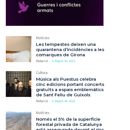
Notícies
Les tempestes deixen una
quarantena d’incidències a les
comarques de Girona
Redacció
-
6 d'agost de 2026
Cultura
Música als Puestus celebra
cinc edicions portant concerts
gratuïts a espais emblemàtics
de Sant Feliu de Guíxols
Redacció
-
6 d'agost de 2026
Notícies
Només el 5% de la superfície
forestal privada de Catalunya
està assegurada davant el risc