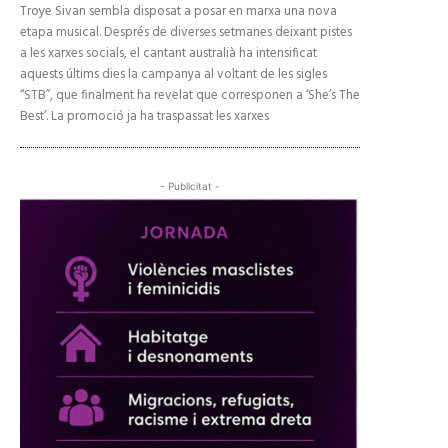
Troye Sivan sembla disposat a posar en marxa una nova
etapa musical. Després de diverses setmanes deixant pistes
a les xarxes socials, el cantant australià ha intensificat
aquests últims dies la campanya al voltant de les sigles
“STB”, que finalment ha revelat que corresponen a ‘She’s The
Best’. La promoció ja ha traspassat les xarxes
- Publicitat -