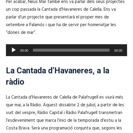
r
Per acabar, Neus Mar també ens va parlar dels seus projectes
d
p
d
un cop passada la Cantada d’Havaneres de Calella. Ens va
i
r
'
parlar d’un projecte que presentarà el proper mes de
o
o
à
setembre a Palamós i que ha de servir per homenatjar les
d
u
“dones de mar”.
u
d
c
i
R
t
00:00
00:00
o
e
o
p
r
La Cantada d’Havaneres, a la
r
d
o
ràdio
'
d
à
u
La Cantada d’Havaneres de Calella de Palafrugell es viurà més
u
c
que mai, a la Ràdio. Aquest dissabte 2 de juliol, a partir de les
d
t
vuit del vespre, Ràdio Capital i Ràdio Palafrugell transmetran
i
o
l’esdeveniment que marca l’inici de la temporada d’estiu a la
o
r
Costa Brava. Serà una programació conjunta que, segons les
d