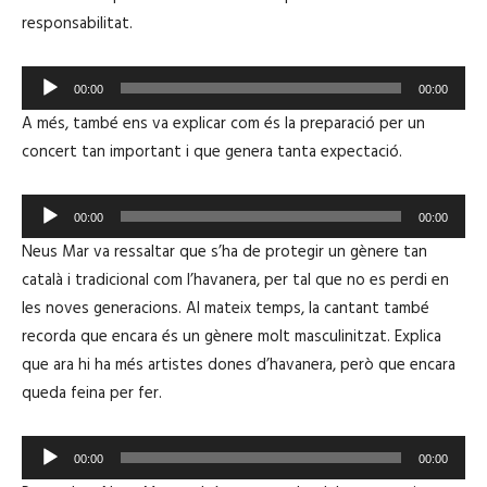
responsabilitat.
R
00:00
00:00
e
A més, també ens va explicar com és la preparació per un
p
concert tan important i que genera tanta expectació.
r
o
R
d
00:00
00:00
e
u
Neus Mar va ressaltar que s’ha de protegir un gènere tan
p
c
català i tradicional com l’havanera, per tal que no es perdi en
r
t
les noves generacions. Al mateix temps, la cantant també
o
o
recorda que encara és un gènere molt masculinitzat. Explica
d
r
que ara hi ha més artistes dones d’havanera, però que encara
u
d
queda feina per fer.
c
'
t
à
R
o
00:00
00:00
u
e