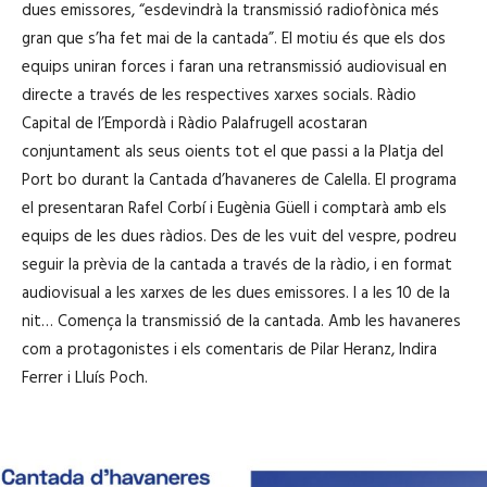
dues emissores, “esdevindrà la transmissió radiofònica més
'
gran que s’ha fet mai de la cantada”. El motiu és que els dos
à
equips uniran forces i faran una retransmissió audiovisual en
u
directe a través de les respectives xarxes socials. Ràdio
d
Capital de l’Empordà i Ràdio Palafrugell acostaran
i
conjuntament als seus oients tot el que passi a la Platja del
o
Port bo durant la Cantada d’havaneres de Calella. El programa
el presentaran Rafel Corbí i Eugènia Güell i comptarà amb els
equips de les dues ràdios. Des de les vuit del vespre, podreu
seguir la prèvia de la cantada a través de la ràdio, i en format
audiovisual a les xarxes de les dues emissores. I a les 10 de la
nit… Comença la transmissió de la cantada. Amb les havaneres
com a protagonistes i els comentaris de Pilar Heranz, Indira
Ferrer i Lluís Poch.