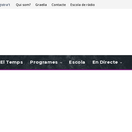
istra't
Qui som?
Graella
Contacte
Escola de ràdio
El Temps
Programes
Escola
En Directe