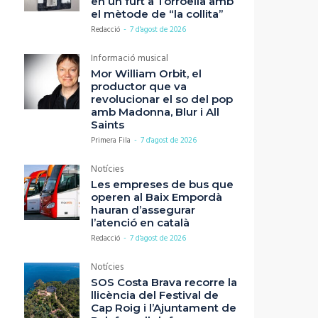
en un furt a Torroella amb
el mètode de “la collita”
Redacció
-
7 d'agost de 2026
Informació musical
Mor William Orbit, el
productor que va
revolucionar el so del pop
amb Madonna, Blur i All
Saints
Primera Fila
-
7 d'agost de 2026
Notícies
Les empreses de bus que
operen al Baix Empordà
hauran d’assegurar
l’atenció en català
Redacció
-
7 d'agost de 2026
Notícies
SOS Costa Brava recorre la
llicència del Festival de
Cap Roig i l’Ajuntament de