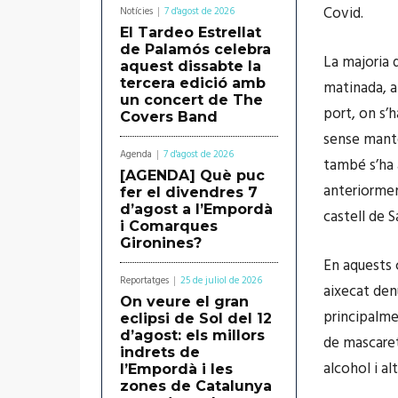
Covid.
Notícies
7 d'agost de 2026
El Tardeo Estrellat
de Palamós celebra
La majoria 
aquest dissabte la
tercera edició amb
matinada, a
un concert de The
port, on s’
Covers Band
sense mante
Agenda
7 d'agost de 2026
també s’ha 
[AGENDA] Què puc
anteriormen
fer el divendres 7
d’agost a l’Empordà
castell de 
i Comarques
Gironines?
En aquests 
Reportatges
25 de juliol de 2026
aixecat den
On veure el gran
principalme
eclipsi de Sol del 12
d’agost: els millors
de mascaret
indrets de
alcohol i al
l’Empordà i les
zones de Catalunya