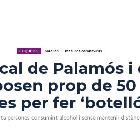
ETIQUETES
botellón
mesures coronavirus
ocal de Palamós i
posen prop de 50
s per fer ‘botell
nta persones consumint alcohol i sense mantenir distàncie