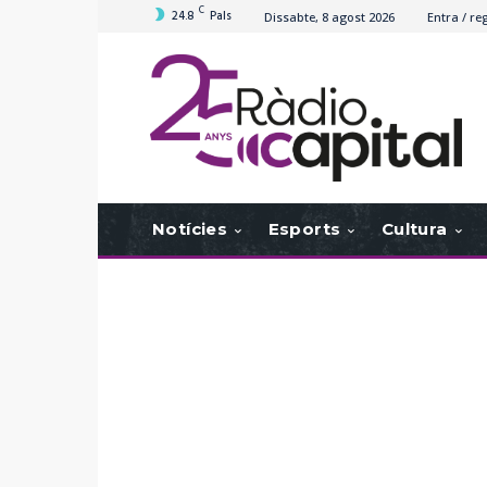
C
24.8
Pals
Dissabte, 8 agost 2026
Entra / reg
Notícies
Esports
Cultura