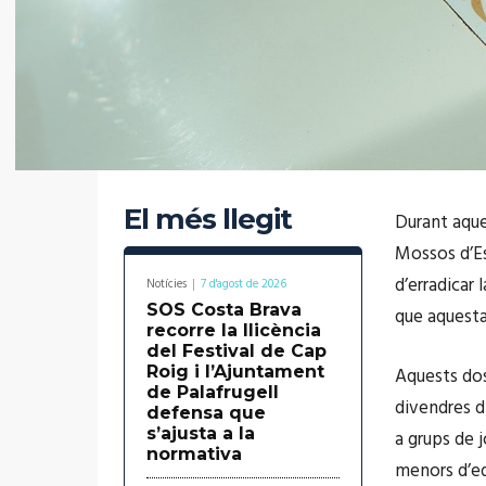
El més llegit
Durant aque
Mossos d’Es
d’erradicar 
Notícies
7 d'agost de 2026
SOS Costa Brava
que aquesta
recorre la llicència
del Festival de Cap
Roig i l’Ajuntament
Aquests dos
de Palafrugell
divendres d
defensa que
s’ajusta a la
a grups de 
normativa
menors d’eda