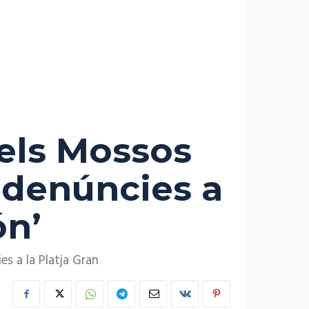
 els Mossos
 denúncies a
ón’
s a la Platja Gran