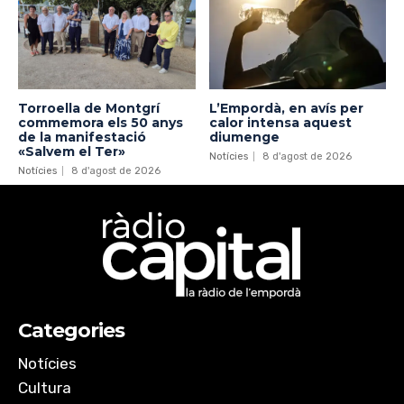
Torroella de Montgrí
L’Empordà, en avís per
commemora els 50 anys
calor intensa aquest
de la manifestació
diumenge
«Salvem el Ter»
Notícies
8 d'agost de 2026
Notícies
8 d'agost de 2026
Categories
Notícies
Cultura