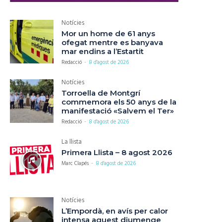
Notícies
Mor un home de 61 anys
ofegat mentre es banyava
mar endins a l’Estartit
Redacció
-
8 d'agost de 2026
Notícies
Torroella de Montgrí
commemora els 50 anys de la
manifestació «Salvem el Ter»
Redacció
-
8 d'agost de 2026
La llista
Primera Llista – 8 agost 2026
Marc Clapés
-
8 d'agost de 2026
Notícies
L’Empordà, en avís per calor
intensa aquest diumenge