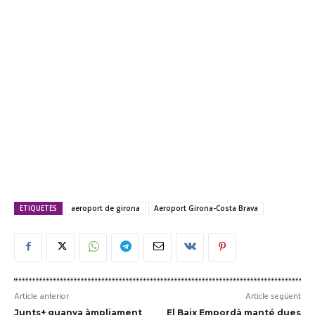
ETIQUETES
aeroport de girona
Aeroport Girona-Costa Brava
Article anterior
Article següent
Junts+ guanya àmpliament
El Baix Empordà manté dues