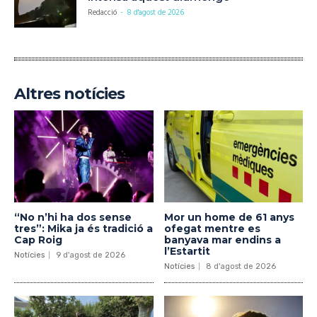
Redacció
-
8 d'agost de 2026
Altres notícies
“No n’hi ha dos sense
Mor un home de 61 anys
tres”: Mika ja és tradició a
ofegat mentre es
Cap Roig
banyava mar endins a
l’Estartit
Notícies
9 d'agost de 2026
Notícies
8 d'agost de 2026