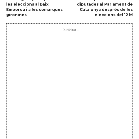
les eleccions al Baix
diputades al Parlament de
Empordà i a les comarques
Catalunya després de les
gironines
eleccions del 12 M
- Publicitat -