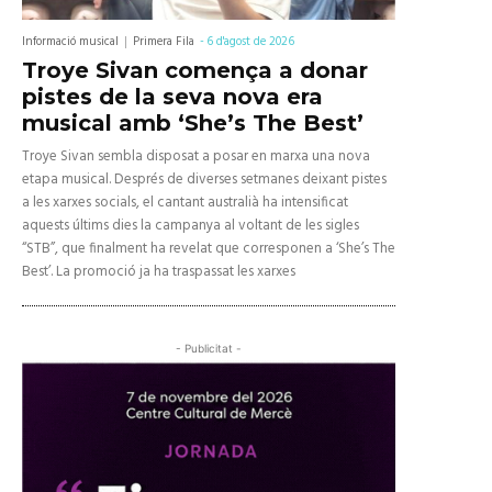
Informació musical
Primera Fila
-
6 d'agost de 2026
Troye Sivan comença a donar
pistes de la seva nova era
musical amb ‘She’s The Best’
Troye Sivan sembla disposat a posar en marxa una nova
etapa musical. Després de diverses setmanes deixant pistes
a les xarxes socials, el cantant australià ha intensificat
aquests últims dies la campanya al voltant de les sigles
“STB”, que finalment ha revelat que corresponen a ‘She’s The
Best’. La promoció ja ha traspassat les xarxes
- Publicitat -