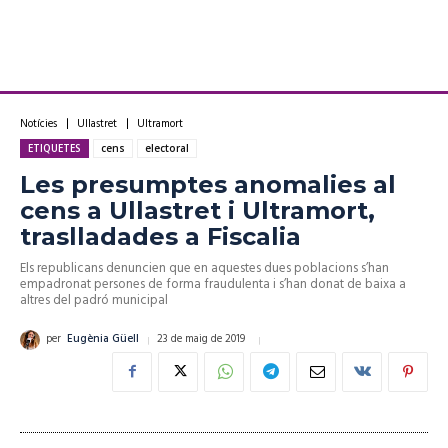
Notícies
Ullastret
Ultramort
ETIQUETES
cens
electoral
Les presumptes anomalies al
cens a Ullastret i Ultramort,
traslladades a Fiscalia
Els republicans denuncien que en aquestes dues poblacions s’han
empadronat persones de forma fraudulenta i s’han donat de baixa a
altres del padró municipal
23 de maig de 2019
per
Eugènia Güell