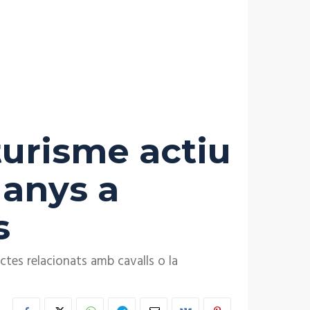
turisme actiu
 anys a
s
uctes relacionats amb cavalls o la