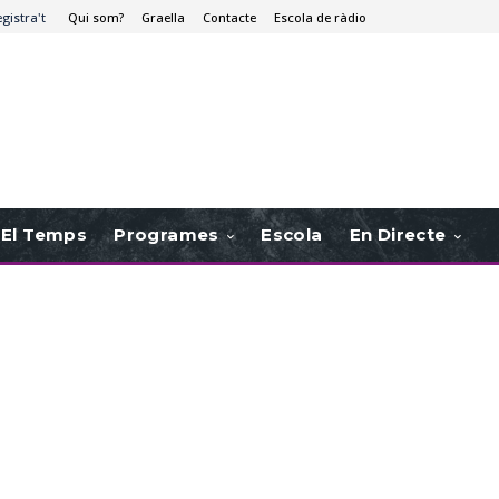
egistra't
Qui som?
Graella
Contacte
Escola de ràdio
El Temps
Programes
Escola
En Directe