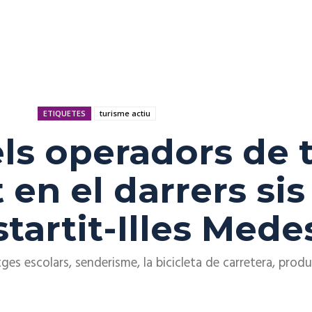
ETIQUETES
turisme actiu
ls operadors de 
 en el darrers sis
startit-Illes Mede
tges escolars, senderisme, la bicicleta de carretera, prod