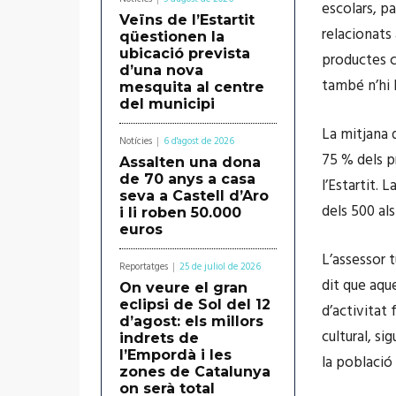
escolars, p
Veïns de l’Estartit
relacionats 
qüestionen la
ubicació prevista
productes c
d’una nova
també n’hi h
mesquita al centre
del municipi
La mitjana d
Notícies
6 d'agost de 2026
75 % dels p
Assalten una dona
de 70 anys a casa
l’Estartit.
seva a Castell d’Aro
dels 500 als
i li roben 50.000
euros
L’assessor t
Reportatges
25 de juliol de 2026
dit que aqu
On veure el gran
eclipsi de Sol del 12
d’activitat 
d’agost: els millors
cultural, si
indrets de
l’Empordà i les
la població 
zones de Catalunya
on serà total