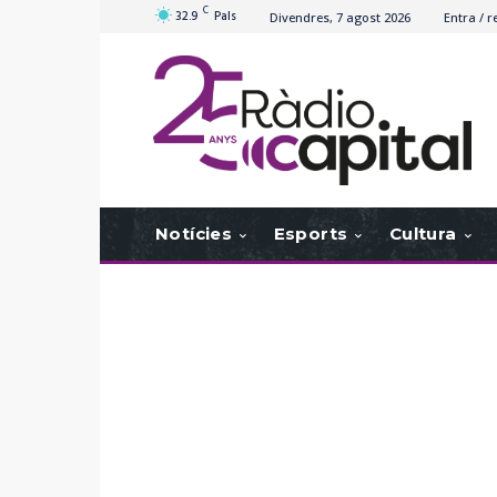
C
32.9
Pals
Divendres, 7 agost 2026
Entra / r
Notícies
Esports
Cultura