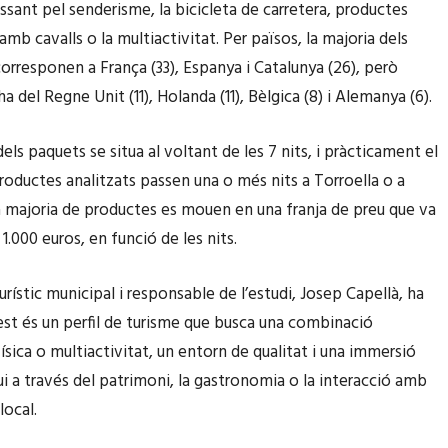
assant pel senderisme, la bicicleta de carretera, productes
amb cavalls o la multiactivitat. Per països, la majoria dels
orresponen a França (33), Espanya i Catalunya (26), però
a del Regne Unit (11), Holanda (11), Bèlgica (8) i Alemanya (6).
els paquets se situa al voltant de les 7 nits, i pràcticament el
roductes analitzats passen una o més nits a Torroella o a
 La majoria de productes es mouen en una franja de preu que va
 1.000 euros, en funció de les nits.
urístic municipal i responsable de l’estudi, Josep Capellà, ha
est és un perfil de turisme que busca una combinació
física o multiactivitat, un entorn de qualitat i una immersió
gui a través del patrimoni, la gastronomia o la interacció amb
local.