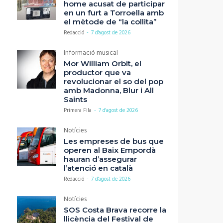
home acusat de participar
en un furt a Torroella amb
el mètode de “la collita”
Redacció
-
7 d'agost de 2026
Informació musical
Mor William Orbit, el
productor que va
revolucionar el so del pop
amb Madonna, Blur i All
Saints
Primera Fila
-
7 d'agost de 2026
Notícies
Les empreses de bus que
operen al Baix Empordà
hauran d’assegurar
l’atenció en català
Redacció
-
7 d'agost de 2026
Notícies
SOS Costa Brava recorre la
llicència del Festival de