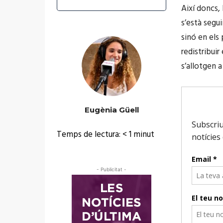
Així doncs, 
s’està segu
sinó en els 
redistribuir
s’allotgen a
Eugènia Güell
Temps de lectura:
< 1
minut
- Publicitat -