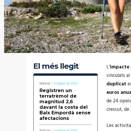
El més llegit
L’
impacte
vinculats al
duplicat
en
Notícies
5 d'agost de 2026
Registren un
euros anua
terratrèmol de
de 24 opera
magnitud 2,6
davant la costa del
crescut, de 
Baix Empordà sense
afectacions
Les activita
Notícies
5 d'agost de 2026