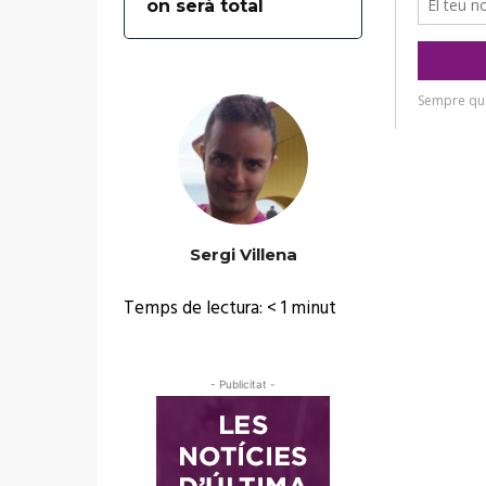
on serà total
Sergi Villena
Temps de lectura:
< 1
minut
- Publicitat -