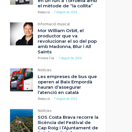
en un furt a Torroella amb
el mètode de “la collita”
Redacció
-
7 d'agost de 2026
Informació musical
Mor William Orbit, el
productor que va
revolucionar el so del pop
amb Madonna, Blur i All
Saints
Primera Fila
-
7 d'agost de 2026
Notícies
Les empreses de bus que
operen al Baix Empordà
hauran d’assegurar
l’atenció en català
Redacció
-
7 d'agost de 2026
Notícies
SOS Costa Brava recorre la
llicència del Festival de
Cap Roig i l’Ajuntament de