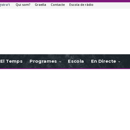
istra't
Qui som?
Graella
Contacte
Escola de ràdio
El Temps
Programes
Escola
En Directe