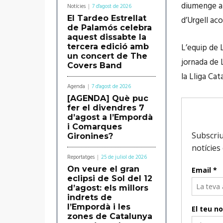
diumenge a 
Notícies
7 d'agost de 2026
El Tardeo Estrellat
d’Urgell acol
de Palamós celebra
aquest dissabte la
L’equip de 
tercera edició amb
un concert de The
jornada de 
Covers Band
la Lliga Cat
Agenda
7 d'agost de 2026
[AGENDA] Què puc
fer el divendres 7
d’agost a l’Empordà
i Comarques
Gironines?
Reportatges
25 de juliol de 2026
On veure el gran
eclipsi de Sol del 12
d’agost: els millors
indrets de
l’Empordà i les
zones de Catalunya