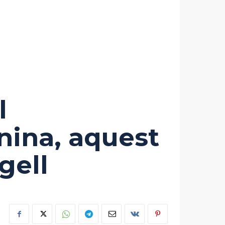
l
ina, aquest
gell