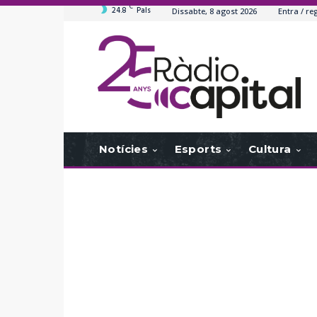
C
24.8
Pals
Dissabte, 8 agost 2026
Entra / reg
Notícies
Esports
Cultura