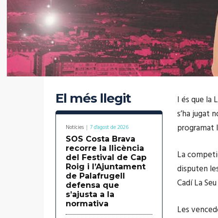
El més llegit
I és que la
s’ha jugat 
programat la
Notícies
7 d'agost de 2026
SOS Costa Brava
recorre la llicència
La competici
del Festival de Cap
Roig i l’Ajuntament
disputen les
de Palafrugell
Cadí La Seu
defensa que
s’ajusta a la
normativa
Les vencedor