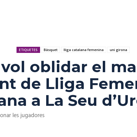
ETIQUETES
Bàsquet
lliga catalana femenina
uni girona
vol oblidar el ma
 de Lliga Femen
na a La Seu d’Ur
ronar les jugadores