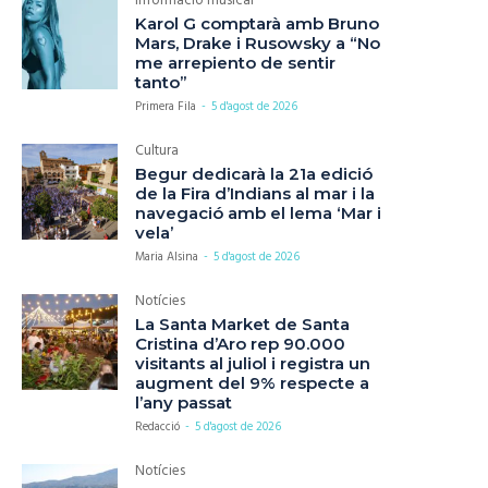
Informació musical
Karol G comptarà amb Bruno
Mars, Drake i Rusowsky a “No
me arrepiento de sentir
tanto”
Primera Fila
-
5 d'agost de 2026
Cultura
Begur dedicarà la 21a edició
de la Fira d’Indians al mar i la
navegació amb el lema ‘Mar i
vela’
Maria Alsina
-
5 d'agost de 2026
Notícies
La Santa Market de Santa
Cristina d’Aro rep 90.000
visitants al juliol i registra un
augment del 9% respecte a
l’any passat
Redacció
-
5 d'agost de 2026
Notícies