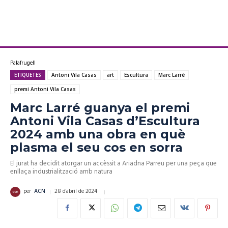
Palafrugell
ETIQUETES
Antoni Vila Casas
art
Escultura
Marc Larré
premi Antoni Vila Casas
Marc Larré guanya el premi
Antoni Vila Casas d’Escultura
2024 amb una obra en què
plasma el seu cos en sorra
El jurat ha decidit atorgar un accèssit a Ariadna Parreu per una peça que
enllaça industrialització amb natura
28 d'abril de 2024
per
ACN