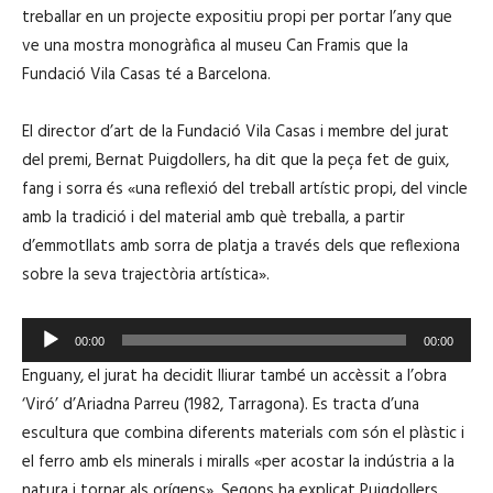
treballar en un projecte expositiu propi per portar l’any que
ve una mostra monogràfica al museu Can Framis que la
Fundació Vila Casas té a Barcelona.
El director d’art de la Fundació Vila Casas i membre del jurat
del premi, Bernat Puigdollers, ha dit que la peça fet de guix,
fang i sorra és «una reflexió del treball artístic propi, del vincle
amb la tradició i del material amb què treballa, a partir
d’emmotllats amb sorra de platja a través dels que reflexiona
sobre la seva trajectòria artística».
R
00:00
00:00
e
Enguany, el jurat ha decidit lliurar també un accèssit a l’obra
p
‘Viró’ d’Ariadna Parreu (1982, Tarragona). Es tracta d’una
r
escultura que combina diferents materials com són el plàstic i
o
el ferro amb els minerals i miralls «per acostar la indústria a la
d
natura i tornar als orígens». Segons ha explicat Puigdollers,