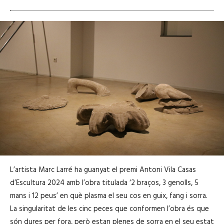
L’artista Marc Larré ha guanyat el premi Antoni Vila Casas
d’Escultura 2024 amb l’obra titulada ‘2 braços, 3 genolls, 5
mans i 12 peus’ en què plasma el seu cos en guix, fang i sorra.
La singularitat de les cinc peces que conformen l’obra és que
són dures per fora, però estan plenes de sorra en el seu estat