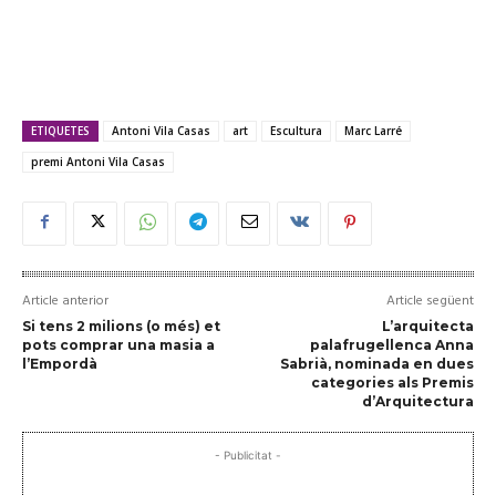
ETIQUETES
Antoni Vila Casas
art
Escultura
Marc Larré
premi Antoni Vila Casas
Article anterior
Article següent
Si tens 2 milions (o més) et
L’arquitecta
pots comprar una masia a
palafrugellenca Anna
l’Empordà
Sabrià, nominada en dues
categories als Premis
d’Arquitectura
- Publicitat -