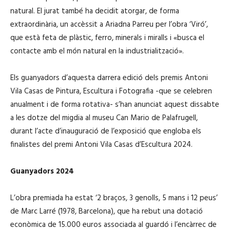
natural. El jurat també ha decidit atorgar, de forma
extraordinària, un accèssit a Ariadna Parreu per l’obra ‘Viró’,
que està feta de plàstic, ferro, minerals i miralls i «busca el
contacte amb el món natural en la industrialització».
Els guanyadors d’aquesta darrera edició dels premis Antoni
Vila Casas de Pintura, Escultura i Fotografia -que se celebren
anualment i de forma rotativa- s’han anunciat aquest dissabte
a les dotze del migdia al museu Can Mario de Palafrugell,
durant l’acte d’inauguració de l’exposició que engloba els
finalistes del premi Antoni Vila Casas d’Escultura 2024.
Guanyadors 2024
L’obra premiada ha estat ‘2 braços, 3 genolls, 5 mans i 12 peus’
de Marc Larré (1978, Barcelona), que ha rebut una dotació
econòmica de 15.000 euros associada al guardó i l’encàrrec de