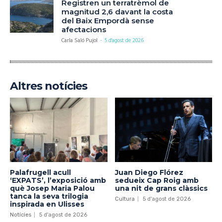
Registren un terratrèmol de
magnitud 2,6 davant la costa
del Baix Empordà sense
afectacions
Carla Saló Pujol
-
5 d'agost de 2026
Altres notícies
Palafrugell acull
Juan Diego Flórez
‘EXPATS’, l’exposició amb
sedueix Cap Roig amb
què Josep Maria Palou
una nit de grans clàssics
tanca la seva trilogia
Cultura
5 d'agost de 2026
inspirada en Ulisses
Notícies
5 d'agost de 2026