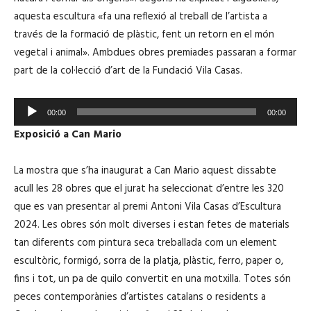
u
aquesta escultura «fa una reflexió al treball de l’artista a
c
través de la formació de plàstic, fent un retorn en el món
t
vegetal i animal». Ambdues obres premiades passaran a formar
o
part de la col·lecció d’art de la Fundació Vila Casas.
r
d
R
'
00:00
00:00
e
à
Exposició a Can Mario
p
u
r
d
La mostra que s’ha inaugurat a Can Mario aquest dissabte
o
i
acull les 28 obres que el jurat ha seleccionat d’entre les 320
d
o
que es van presentar al premi Antoni Vila Casas d’Escultura
u
2024. Les obres són molt diverses i estan fetes de materials
c
tan diferents com pintura seca treballada com un element
t
escultòric, formigó, sorra de la platja, plàstic, ferro, paper o,
o
fins i tot, un pa de quilo convertit en una motxilla. Totes són
r
peces contemporànies d’artistes catalans o residents a
d