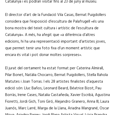
Catalunya i es podran visitar fins al 23 de juny al museu.
'
à
El director d’art de la Fundació Vila Casas, Bernat Puigdollers
u
considera que l’exposició d’escultura de Palafrugell «és una
d
bona mostra del teixit cultura i artístic de l’escultura de
i
Catalunya». A més, ha afegit que «a diferència d’altres
o
edicions, hi ha una representació important d’artistes joves,
que permet tenir una foto fixa d’un moment artístic que
encara és vital i pot donar moltes sorpreses».
El jurat del certament ha estat format per Caterina Almirall,
Pilar Bonet, Natàlia Chocarro, Bernat Puigdollers, Stella Rahola
Matutes i Joan Torras. I els 28 artistes finalistes d’aquesta
edició són: Lluc Baños, Leonard Beard, Béatrice Bizot, Pau
Borràs, Irene Cases, Natalia Castañeda, Xavier Escribà, Agustina
Fioretti, Jordi Gich, Toni Giró, Alejandro Granero, Anna Ill, Laura
Juanós, Marc Larré, Marga de la Llana, Ariadna Mangrané, Oscar
Moya, Ariadna Parreu, Jordi Plana Artista Visual, Lúcia Prancha,