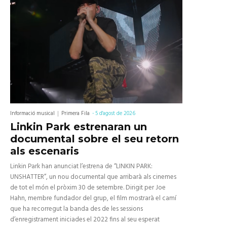
Informació musical
Primera Fila
-
5 d'agost de 2026
Linkin Park estrenaran un
documental sobre el seu retorn
als escenaris
Linkin Park han anunciat l’estrena de “LINKIN PARK:
UNSHATTER”, un nou documental que arribarà als cinemes
de tot el món el pròxim 30 de setembre. Dirigit per Joe
Hahn, membre fundador del grup, el film mostrarà el camí
que ha recorregut la banda des de les sessions
d’enregistrament iniciades el 2022 fins al seu esperat