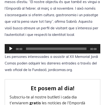
mesos d’estiu. “El nostre objectiu és que també es vingui a
o
l’Empordà al febrer, al març o al novembre. I això només
r
s’aconsegueix si oferim cultura, gastronomia i un paisatge
d
que val la pena viure tot l’any”, afirma Sabrià. Aquesta
'
visió busca atreure un perfil de visitant que s’interessi per
à
l’autenticitat i que respecti la identitat local.
u
d
R
00:00
00:00
i
e
Les persones interessades a assistir al XII Memorial Jordi
o
p
Comas poden adquirir les darreres entrades a través del
r
web oficial de la Fundació, jordicomas.org.
o
d
u
c
t