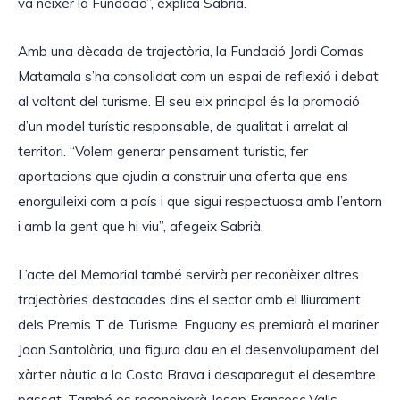
va néixer la Fundació”, explica Sabrià.
Amb una dècada de trajectòria, la Fundació Jordi Comas
Matamala s’ha consolidat com un espai de reflexió i debat
al voltant del turisme. El seu eix principal és la promoció
d’un model turístic responsable, de qualitat i arrelat al
territori. “Volem generar pensament turístic, fer
aportacions que ajudin a construir una oferta que ens
enorgulleixi com a país i que sigui respectuosa amb l’entorn
i amb la gent que hi viu”, afegeix Sabrià.
L’acte del Memorial també servirà per reconèixer altres
trajectòries destacades dins el sector amb el lliurament
dels Premis T de Turisme. Enguany es premiarà el mariner
Joan Santolària, una figura clau en el desenvolupament del
xàrter nàutic a la Costa Brava i desaparegut el desembre
passat. També es reconeixerà Josep Francesc Valls,