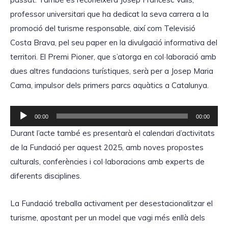
professor universitari que ha dedicat la seva carrera a la
promoció del turisme responsable, així com Televisió
Costa Brava, pel seu paper en la divulgació informativa del
territori. El Premi Pioner, que s’atorga en col·laboració amb
dues altres fundacions turístiques, serà per a Josep Maria
Cama, impulsor dels primers parcs aquàtics a Catalunya.
R
00:00
00:00
e
Durant l’acte també es presentarà el calendari d’activitats
p
de la Fundació per aquest 2025, amb noves propostes
r
culturals, conferències i col·laboracions amb experts de
o
diferents disciplines.
d
u
La Fundació treballa activament per desestacionalitzar el
c
turisme, apostant per un model que vagi més enllà dels
t