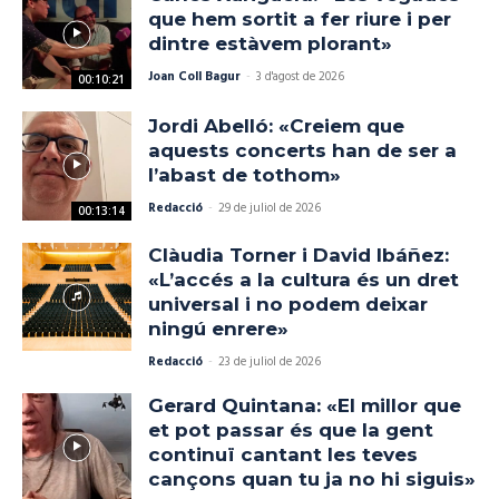
que hem sortit a fer riure i per
dintre estàvem plorant»
Joan Coll Bagur
-
3 d'agost de 2026
00:10:21
Jordi Abelló: «Creiem que
aquests concerts han de ser a
l’abast de tothom»
Redacció
-
29 de juliol de 2026
00:13:14
Clàudia Torner i David Ibáñez:
«L’accés a la cultura és un dret
universal i no podem deixar
ningú enrere»
Redacció
-
23 de juliol de 2026
Gerard Quintana: «El millor que
et pot passar és que la gent
continuï cantant les teves
cançons quan tu ja no hi siguis»