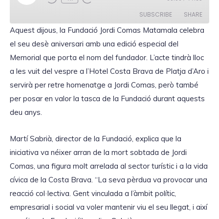
l
a
SUBSCRIBE
SHARE
y
E
Aquest dijous, la Fundació Jordi Comas Matamala celebra
p
i
el seu desè aniversari amb una edició especial del
SHARE
s
RSS FEED
o
Memorial que porta el nom del fundador. L’acte tindrà lloc
d
LINK
e
a les vuit del vespre a l’Hotel Costa Brava de Platja d’Aro i
servirà per retre homenatge a Jordi Comas, però també
per posar en valor la tasca de la Fundació durant aquests
deu anys.
EMBED
Martí Sabrià, director de la Fundació, explica que la
iniciativa va néixer arran de la mort sobtada de Jordi
Comas, una figura molt arrelada al sector turístic i a la vida
cívica de la Costa Brava. “La seva pèrdua va provocar una
reacció col·lectiva. Gent vinculada a l’àmbit polític,
empresarial i social va voler mantenir viu el seu llegat, i així