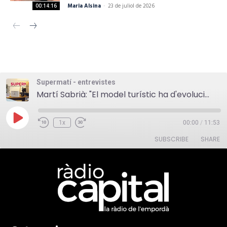
Maria Alsina
-
23 de juliol de 2026
00:14:16
Supermatí - entrevistes
Martí Sabrià: "El model turístic ha d'evolucionar cap a un turisme sostenible i que entengui el territori"
Play
1x
00:00
/
11:53
Episode
SUBSCRIBE
SHARE
SHARE
RSS FEED
LINK