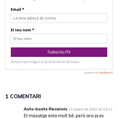
o
r
d
'
à
u
d
i
o
1 COMENTARI
Auto-boats Recanvis
23 d'abril de 2025 At 16:17
El missatge esta molt bé, però ara ja es