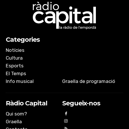
RSS FEED
LINK
EMBED
Categories
Notícies
Cultura
Esports
El Temps
Info musical
Graella de programació
Ràdio Capital
Segueix-nos
Qui som?
Graella