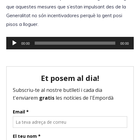
i
c
que aquestes mesures que s’estan impulsant des de la
o
t
Generalitat no són incentivadores perquè la gent posi
o
pisos a lloguer.
r
d
R
00:00
00:00
'
e
à
p
u
r
d
o
i
d
o
u
c
t
o
r
d