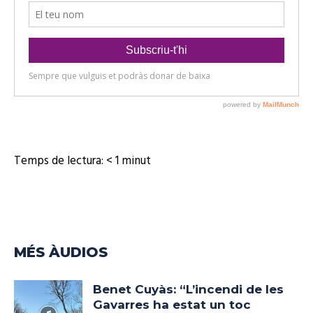
'
à
u
d
i
o
Temps de lectura:
< 1
minut
MÉS ÀUDIOS
Benet Cuyàs: “L’incendi de les
Gavarres ha estat un toc