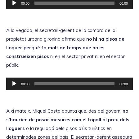
R
00:00
00:00
e
p
r
A la vegada, el secretari-gerent de la cambra de la
o
propietat urbana gironina afirma que
no hi ha pisos de
d
lloguer perquè fa molt de temps que no es
u
construeixen pisos
ni en el sector privat ni en el sector
c
públic.
t
o
R
00:00
00:00
r
e
d
p
'
r
Així mateix, Miquel Costa apunta que, des del govern,
no
à
o
s’haurien de posar mesures com el topall al preu dels
u
d
lloguers
o la regulació dels pisos d’ús turístics en
d
u
determinades zones del país. El secretari-gerent assegura