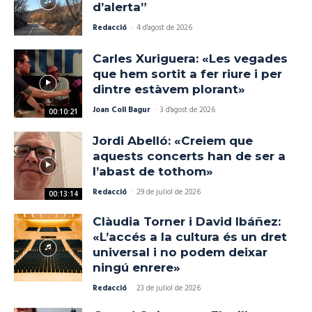
d’alerta”
Redacció
-
4 d'agost de 2026
Carles Xuriguera: «Les vegades
que hem sortit a fer riure i per
dintre estàvem plorant»
Joan Coll Bagur
-
3 d'agost de 2026
00:10:21
Jordi Abelló: «Creiem que
aquests concerts han de ser a
l’abast de tothom»
Redacció
-
29 de juliol de 2026
00:13:14
Clàudia Torner i David Ibáñez:
«L’accés a la cultura és un dret
universal i no podem deixar
ningú enrere»
Redacció
-
23 de juliol de 2026