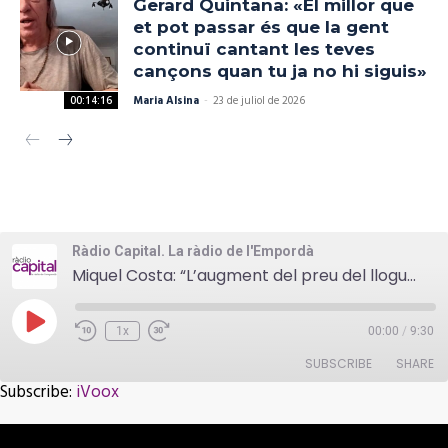
Gerard Quintana: «El millor que
et pot passar és que la gent
continuï cantant les teves
cançons quan tu ja no hi siguis»
Maria Alsina
-
23 de juliol de 2026
00:14:16
Ràdio Capital. La ràdio de l'Empordà
Miquel Costa: “L’augment del preu del lloguer es deu a la gran escassetat de pisos de lloguer”
Play
1x
00:00
/
9:30
Episode
SUBSCRIBE
SHARE
Subscribe:
iVoox
SHARE
iVoox