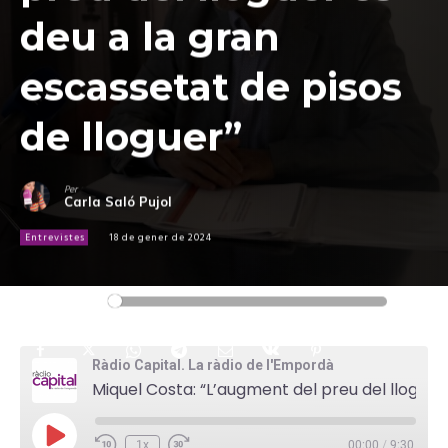
deu a la gran
escassetat de pisos
de lloguer”
Per
Carla Saló Pujol
Entrevistes
18 de gener de 2024
Reproductor
00:00
00:00
d'àudio
Ràdio Capital. La ràdio de l'Empordà
Miquel Costa: “L’augment del preu del lloguer es deu a la gran escassetat de pisos de lloguer”
P
1x
00:00
/
9:30