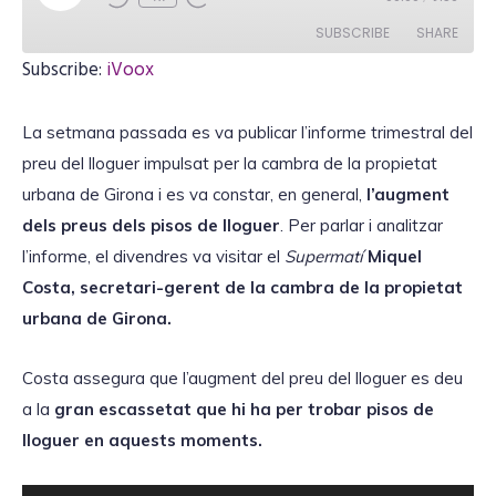
l
a
SUBSCRIBE
SHARE
y
E
Subscribe:
iVoox
p
i
SHARE
iVoox
s
o
La setmana passada es va publicar l’informe trimestral del
RSS FEED
d
LINK
e
preu del lloguer impulsat per la cambra de la propietat
urbana de Girona i es va constar, en general,
l’augment
dels preus dels pisos de lloguer
. Per parlar i analitzar
l’informe, el divendres va visitar el
Supermatí
Mique
l
EMBED
Costa, secretari-gerent de la cambra de la propietat
urbana de Girona.
Costa assegura que l’augment del preu del lloguer es deu
a la
gran escassetat que hi ha per trobar pisos de
lloguer en aquests moments.