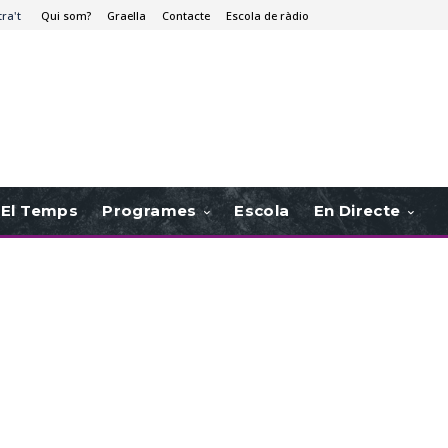
tra't
Qui som?
Graella
Contacte
Escola de ràdio
El Temps
Programes
Escola
En Directe