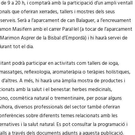
 de 9 a 20 h, i comptarà amb la participació d’un ampli ventall
nals que oferiran xerrades, tallers i mostres dels seus
 serveis. Serà a l’aparcament de can Balaguer, a l’encreuament
Ramon Masifern amb el carrer Paral·lel (a tocar de l’aparcament
 Marimon Asprer de la Bisbal d’Empordà) i hi haurà servei de
rant tot el dia.
sitant podrà participar en activitats com tallers de ioga,
massatges, reflexologia, aromateràpia o teràpies holístiques,
 d’altres. A més, hi haurà una àmplia mostra de productes i
cionats amb la salut i el benestar: herbes medicinals,
o, cosmètica natural o trementinaire, per posar alguns
lhora, diversos professionals del sector també oferiran
conferències sobre diferents temes relacionats amb les
ernatives i la salut natural. Es pot consultar la programació i
talls a través dels documents adjunts a aquesta publicació.