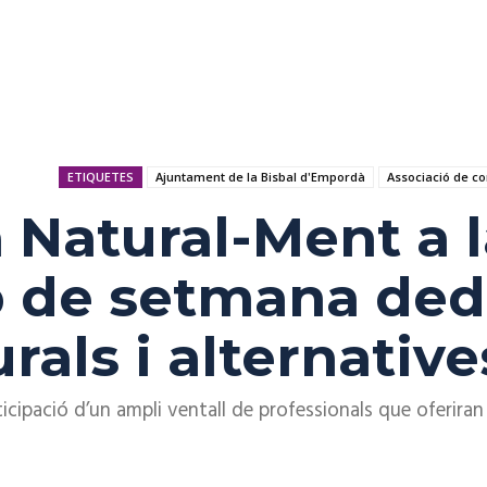
ETIQUETES
Ajuntament de la Bisbal d'Empordà
Associació de co
a Natural-Ment a 
p de setmana dedi
rals i alternative
cipació d’un ampli ventall de professionals que oferiran 