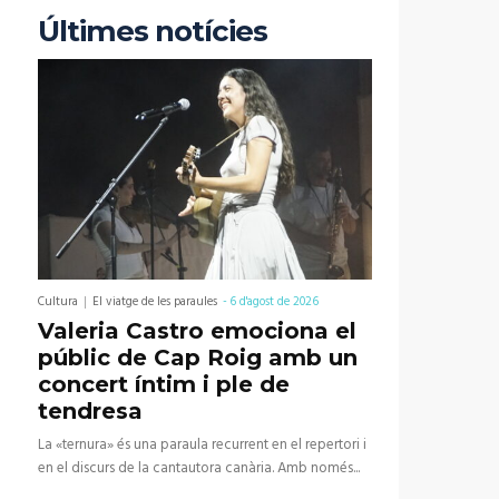
Últimes notícies
Cultura
El viatge de les paraules
-
6 d'agost de 2026
Valeria Castro emociona el
públic de Cap Roig amb un
concert íntim i ple de
tendresa
La «ternura» és una paraula recurrent en el repertori i
en el discurs de la cantautora canària. Amb només...