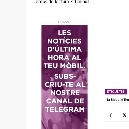
Temps de lectura:
< 1
minut
- Publicitat -
ETIQUETES
la Bisbal d'E