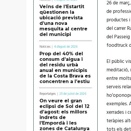
26 de març,
Veïns de l’Estartit
de professio
qüestionen la
ubicació prevista
productes i
d’una nova
del carrer 
mesquita al centre
del municipi
del Passeig
foodtruck du
Notícies
4 d'agost de 2026
Prop del 40% del
consum d’aigua i
El públic vi
del residu urbà
meditació, 
anual en municipis
de la Costa Brava es
entre molts
concentren a l’estiu
serveis rela
Reportatges
25 de juliol de 2026
ho’oponopon
On veure el gran
exemples. A
eclipsi de Sol del 12
xerrades i 
d’agost: els millors
indrets de
teràpies alt
l’Empordà i les
tots els de
zones de Catalunya