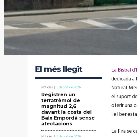
El més llegit
La Bisbal d
dedicada a l
Natural-Men
Notícies
5 d'agost de 2026
Registren un
el suport d
terratrèmol de
oferir una o
magnitud 2,6
davant la costa del
i el benesta
Baix Empordà sense
afectacions
La Fira se 
Notícies
5 d'agost de 2026