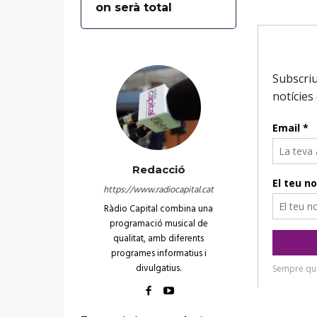
on serà total
Redacció
https://www.radiocapital.cat
Ràdio Capital combina una
programació musical de
qualitat, amb diferents
programes informatius i
divulgatius.