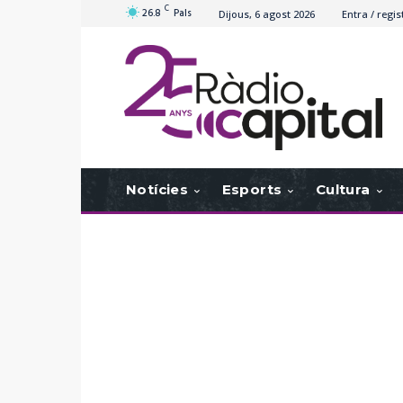
C
26.8
Pals
Dijous, 6 agost 2026
Entra / regis
Notícies
Esports
Cultura