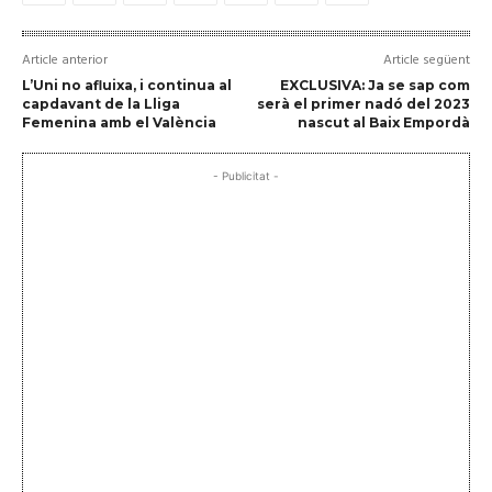
Article anterior
Article següent
L’Uni no afluixa, i continua al
EXCLUSIVA: Ja se sap com
capdavant de la Lliga
serà el primer nadó del 2023
Femenina amb el València
nascut al Baix Empordà
- Publicitat -