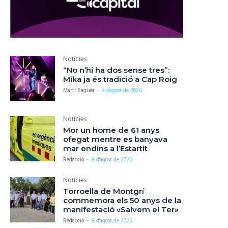
Notícies
“No n’hi ha dos sense tres”:
Mika ja és tradició a Cap Roig
Martí Saguer
-
9 d'agost de 2026
Notícies
Mor un home de 61 anys
ofegat mentre es banyava
mar endins a l’Estartit
Redacció
-
8 d'agost de 2026
Notícies
Torroella de Montgrí
commemora els 50 anys de la
manifestació «Salvem el Ter»
Redacció
-
8 d'agost de 2026