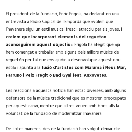
El president de la fundació, Enric Frigola, ha declarat en una
entrevista a Ràdio Capital de l’Empordà que «volem que
l’havanera sigui un estil musical fresc i atractiu per als joves, i
creiem que incorporant elements del regueton
aconseguirem aquest objectiu
«. Frigola ha afegit que «ja
hem començat a treballar amb alguns dels millors músics de
reguetón per tal que ens ajudin a desenvolupar aquest nou
estil» i apunta a la
fusió d’artistes com Maluma i Neus Mar,
Farruko i Peix Fregit o Bad Gyal feat. Anxovetes.
Les reaccions a aquesta notícia han estat diverses, amb alguns
defensors de la música tradicional que es mostren preocupats
per aquest canvi, mentre que altres veuen amb bons ulls la
voluntat de la fundació de modernitzar l’havanera.
De totes maneres, des de la fundació han volgut deixar clar