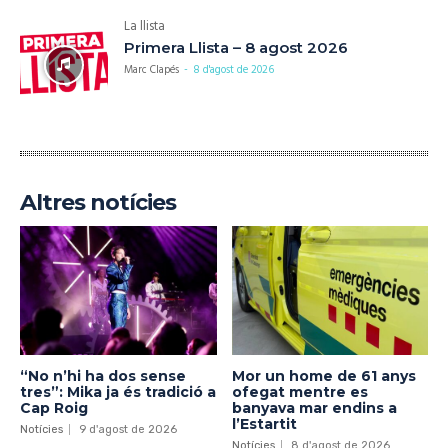
La llista
Primera Llista – 8 agost 2026
Marc Clapés
-
8 d'agost de 2026
Altres notícies
“No n’hi ha dos sense
Mor un home de 61 anys
tres”: Mika ja és tradició a
ofegat mentre es
Cap Roig
banyava mar endins a
l’Estartit
Notícies
9 d'agost de 2026
Notícies
8 d'agost de 2026