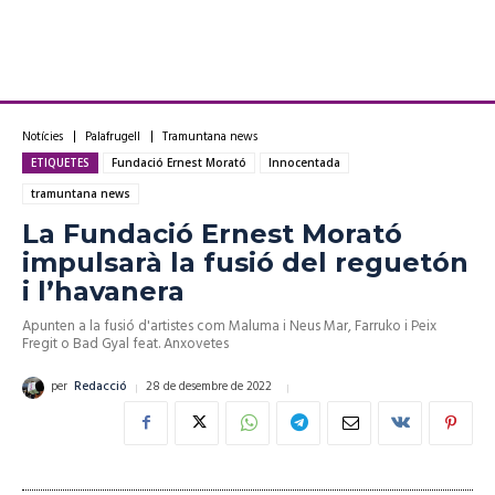
Notícies
Palafrugell
Tramuntana news
ETIQUETES
Fundació Ernest Morató
Innocentada
tramuntana news
La Fundació Ernest Morató
impulsarà la fusió del reguetón
i l’havanera
Apunten a la fusió d'artistes com Maluma i Neus Mar, Farruko i Peix
Fregit o Bad Gyal feat. Anxovetes
28 de desembre de 2022
per
Redacció