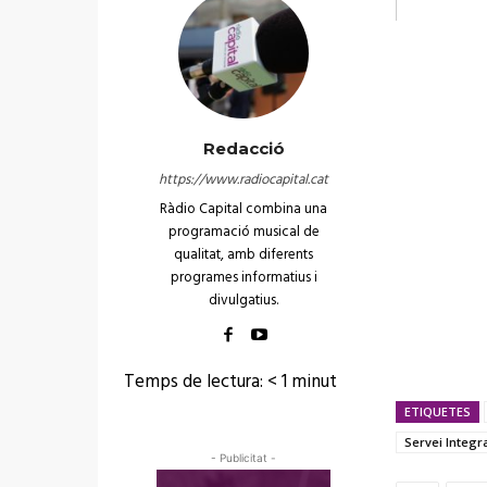
Redacció
https://www.radiocapital.cat
Ràdio Capital combina una
programació musical de
qualitat, amb diferents
programes informatius i
divulgatius.
Temps de lectura:
< 1
minut
ETIQUETES
Servei Integr
- Publicitat -