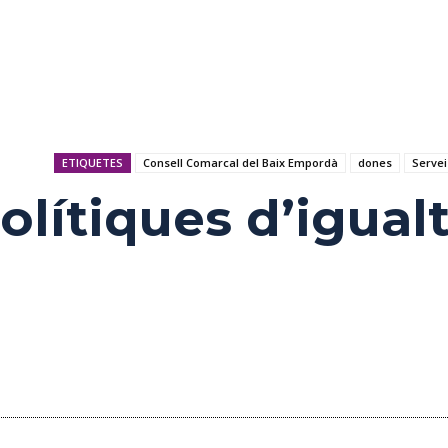
ETIQUETES
Consell Comarcal del Baix Empordà
dones
Servei
lítiques d’igualt