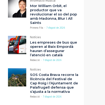
Informació musical
Mor William Orbit, el
productor que va
revolucionar el so del pop
amb Madonna, Blur i All
Saints
Primera Fila
-
7 d'agost de 2026
Notícies
Les empreses de bus que
operen al Baix Empordà
hauran d’assegurar
l’atenció en català
Redacció
-
7 d'agost de 2026
Notícies
SOS Costa Brava recorre la
llicència del Festival de
Cap Roig i l’Ajuntament de
Palafrugell defensa que
s’ajusta a la normativa
Redacció
-
7 d'agost de 2026