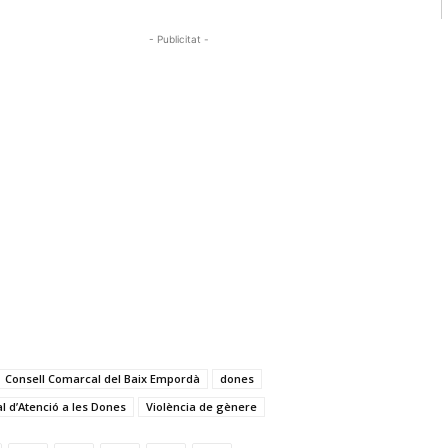
- Publicitat -
Consell Comarcal del Baix Empordà
dones
al d’Atenció a les Dones
Violència de gènere