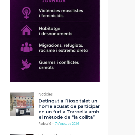
Notícies
Detingut a l’Hospitalet un
home acusat de participar
en un furt a Torroella amb
el mètode de “la collita”
Redacció
-
7 d'agost de 2026