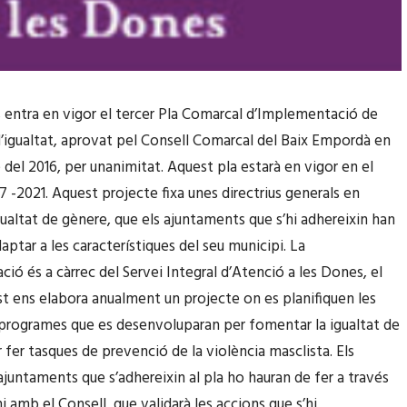
entra en vigor el tercer Pla Comarcal d’Implementació de
d’igualtat, aprovat pel Consell Comarcal del Baix Empordà en
e del 2016, per unanimitat. Aquest pla estarà en vigor en el
7 -2021. Aquest projecte fixa unes directrius generals en
gualtat de gènere, que els ajuntaments que s’hi adhereixin han
ptar a les característiques del seu municipi. La
ió és a càrrec del Servei Integral d’Atenció a les Dones, el
t ens elabora anualment un projecte on es planifiquen les
i programes que es desenvoluparan per fomentar la igualtat de
 fer tasques de prevenció de la violència masclista. Els
 ajuntaments que s’adhereixin al pla ho hauran de fer a través
 amb el Consell, que validarà les accions que s’hi