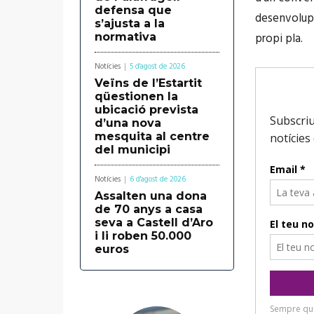
defensa que
desenvolupin
s’ajusta a la
propi pla.
normativa
Notícies
5 d'agost de 2026
Veïns de l’Estartit
qüestionen la
ubicació prevista
d’una nova
mesquita al centre
del municipi
Notícies
6 d'agost de 2026
Assalten una dona
de 70 anys a casa
seva a Castell d’Aro
i li roben 50.000
euros