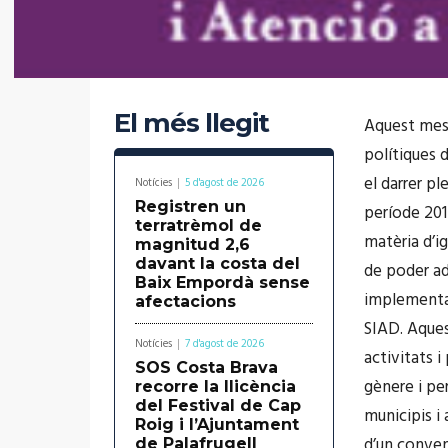
El més llegit
Aquest mes 
polítiques 
el darrer pl
Notícies
5 d'agost de 2026
Registren un
període 201
terratrèmol de
matèria d’i
magnitud 2,6
davant la costa del
de poder ada
Baix Empordà sense
implementac
afectacions
SIAD. Aques
Notícies
7 d'agost de 2026
activitats 
SOS Costa Brava
gènere i per
recorre la llicència
del Festival de Cap
municipis i
Roig i l’Ajuntament
d’un conveni
de Palafrugell