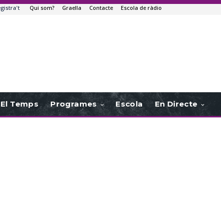
egistra't
Qui som?
Graella
Contacte
Escola de ràdio
El Temps
Programes
Escola
En Directe