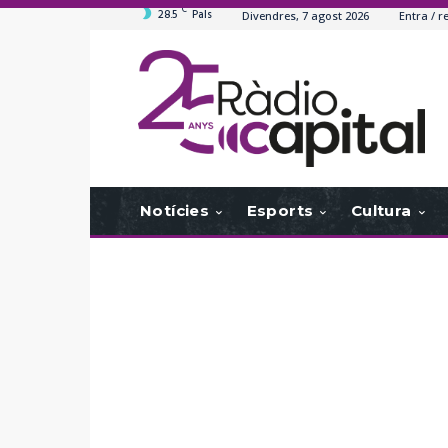
C
28.5
Pals
Divendres, 7 agost 2026
Entra / r
Notícies
Esports
Cultura