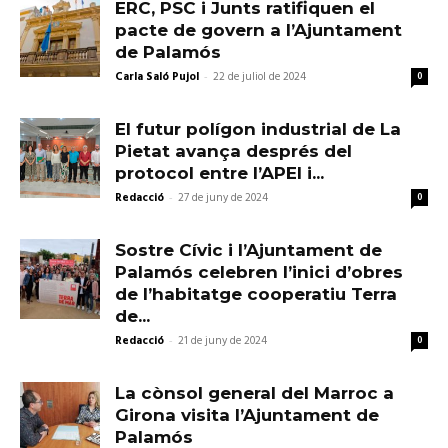
ERC, PSC i Junts ratifiquen el
pacte de govern a l’Ajuntament
de Palamós
Carla Saló Pujol
-
22 de juliol de 2024
0
El futur polígon industrial de La
Pietat avança després del
protocol entre l’APEI i...
Redacció
-
27 de juny de 2024
0
Sostre Cívic i l’Ajuntament de
Palamós celebren l’inici d’obres
de l’habitatge cooperatiu Terra
de...
Redacció
-
21 de juny de 2024
0
La cònsol general del Marroc a
Girona visita l’Ajuntament de
Palamós