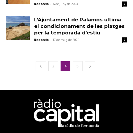
Redacció
-
6 de juny de 2024
0
L’Ajuntament de Palamós ultima
el condicionament de les platges
per la temporada d’estiu
Redacció
-
17 de maig de 2024
0
3
4
5