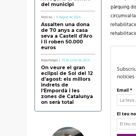
del municipi
pàrquing dis
circumval·la
Notícies
6 d'agost de 2026
rehabilitaci
Assalten una dona
de 70 anys a casa
rehabilitaci
seva a Castell d’Aro
i li roben 50.000
euros
Reportatges
25 de juliol de 2026
On veure el gran
eclipsi de Sol del 12
d’agost: els millors
indrets de
l’Empordà i les
zones de Catalunya
on serà total