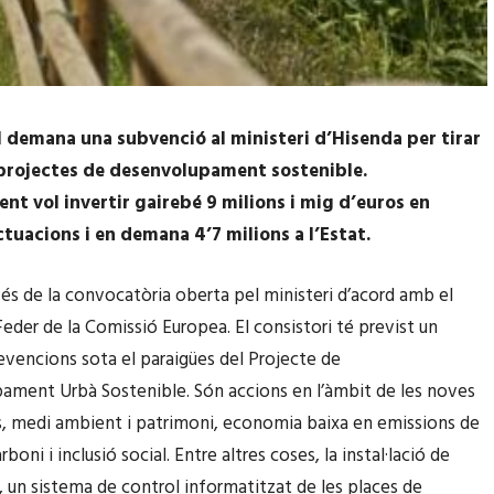
l demana una subvenció al ministeri d’Hisenda per tirar
projectes de desenvolupament sostenible.
nt vol invertir gairebé 9 milions i mig d’euros en
ctuacions i en demana 4’7 milions a l’Estat.
vés de la convocatòria oberta pel ministeri d’acord amb el
eder de la Comissió Europea. El consistori té previst un
tevencions sota el paraigües del Projecte de
ment Urbà Sostenible. Són accions en l’àmbit de les noves
, medi ambient i patrimoni, economia baixa en emissions de
rboni i inclusió social. Entre altres coses, la instal·lació de
a, un sistema de control informatitzat de les places de