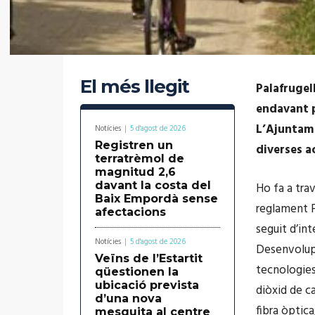
El més llegit
Palafrugel
endavant 
L’Ajuntame
Notícies
5 d'agost de 2026
Registren un
diverses a
terratrèmol de
magnitud 2,6
davant la costa del
Ho fa a tra
Baix Empordà sense
reglament F
afectacions
seguit d’in
Notícies
5 d'agost de 2026
Desenvolupa
Veïns de l’Estartit
tecnologies
qüestionen la
ubicació prevista
diòxid de ca
d’una nova
fibra òptic
mesquita al centre