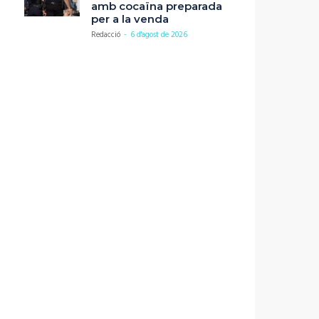
amb cocaïna preparada
per a la venda
Redacció
-
6 d'agost de 2026