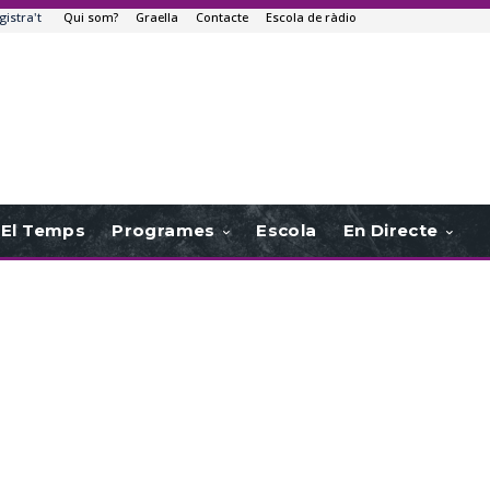
gistra't
Qui som?
Graella
Contacte
Escola de ràdio
El Temps
Programes
Escola
En Directe