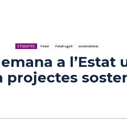
ETIQUETES
Feder
Palafrugell
sostenibilitat
demana a l’Estat 
a projectes soste