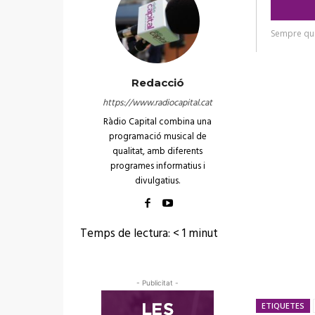
Redacció
https://www.radiocapital.cat
Ràdio Capital combina una
programació musical de
qualitat, amb diferents
programes informatius i
divulgatius.
Temps de lectura:
< 1
minut
- Publicitat -
ETIQUETES