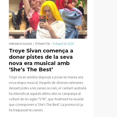
Informació musical
Primera Fila
-
6 d'agost de 2026
Troye Sivan comença a
donar pistes de la seva
nova era musical amb
‘She’s The Best’
Troye Sivan sembla disposat a posar en marxa una
nova etapa musical. Després de diverses setmanes
deixant pistes a les xarxes socials, el cantant australià
ha intensificat aquests últims dies la campanya al
voltant de les sigles “STB”, que finalment ha revelat
que corresponen a ‘She’s The Best’. La promoció ja
ha traspassat les xarxes