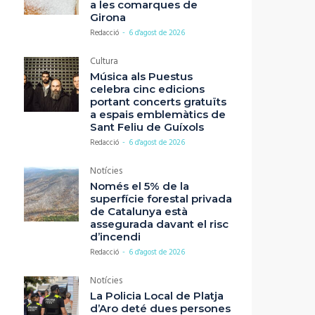
a les comarques de
Girona
Redacció
-
6 d'agost de 2026
Cultura
Música als Puestus
celebra cinc edicions
portant concerts gratuïts
a espais emblemàtics de
Sant Feliu de Guíxols
Redacció
-
6 d'agost de 2026
Notícies
Només el 5% de la
superfície forestal privada
de Catalunya està
assegurada davant el risc
d’incendi
Redacció
-
6 d'agost de 2026
Notícies
La Policia Local de Platja
d’Aro deté dues persones