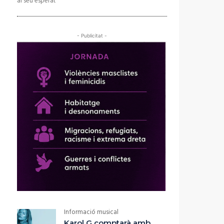
al seu esperat
- Publicitat -
Informació musical
Karol G comptarà amb