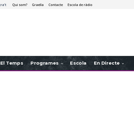
tra't
Qui som?
Graella
Contacte
Escola de ràdio
El Temps
Programes
Escola
En Directe