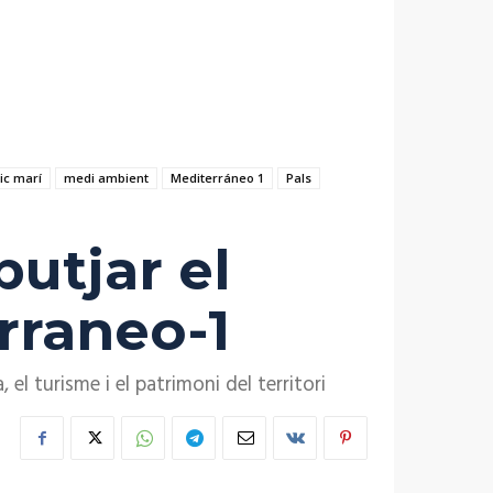
ic marí
medi ambient
Mediterráneo 1
Pals
utjar el
rraneo-1
el turisme i el patrimoni del territori