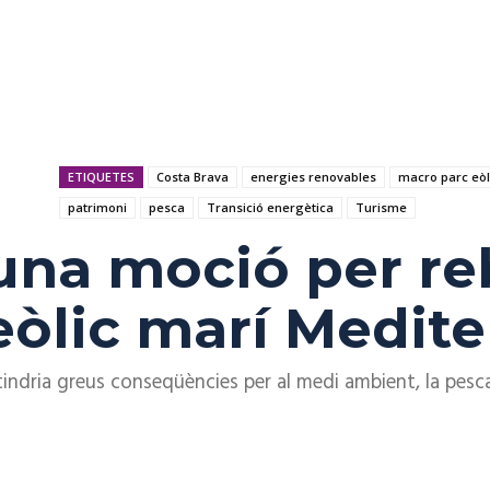
ETIQUETES
Costa Brava
energies renovables
macro parc eòl
patrimoni
pesca
Transició energètica
Turisme
una moció per reb
òlic marí Medite
 tindria greus conseqüències per al medi ambient, la pesca, 