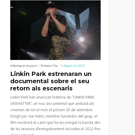
Informació musical
Primera Fila
-
5 d'agost de 2026
Linkin Park estrenaran un
documental sobre el seu
retorn als escenaris
Linkin Park han anunciat l’estrena de “LINKIN PARK:
UNSHATTER”, un nou documental que arribarà als
cinemes de tot el món el pròxim 30 de setembre.
Dirigit per Joe Hahn, membre fundador del grup, el
film mostrarà el camí que ha recorregut la banda des
de les sessions d’enregistrament iniciades el 2022 fins