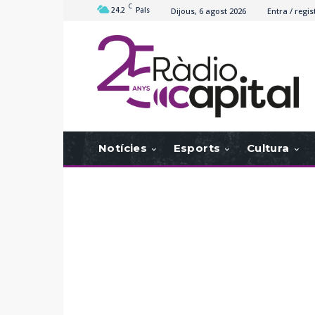
C
24.2
Pals
Dijous, 6 agost 2026
Entra / regis
Notícies
Esports
Cultura