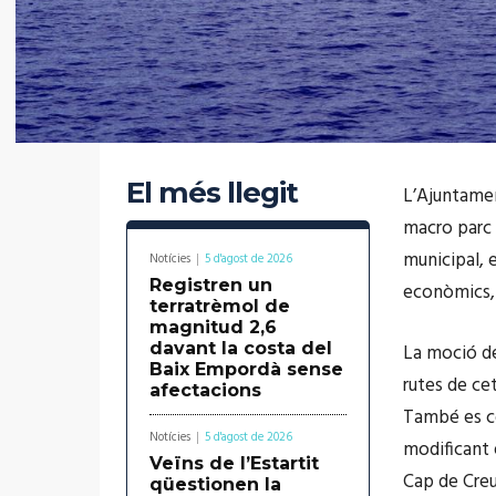
El més llegit
L’Ajuntamen
macro parc 
municipal, 
Notícies
5 d'agost de 2026
Registren un
econòmics, s
terratrèmol de
magnitud 2,6
davant la costa del
La moció den
Baix Empordà sense
rutes de cet
afectacions
També es con
Notícies
5 d'agost de 2026
modificant 
Veïns de l’Estartit
Cap de Creus
qüestionen la