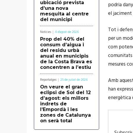
ubicació prevista
podria danya
d’una nova
el jaciment 
mesquita al centre
del municipi
Tot i defen
Notícies
4 d'agost de 2026
per un mode
Prop del 40% del
consum d’aigua i
com potenci
del residu urbà
comunitats 
anual en municipis
de la Costa Brava es
mesures com
concentren a l’estiu
Amb aquesta
Reportatges
25 de juliol de 2026
On veure el gran
han express
eclipsi de Sol del 12
energètica q
d’agost: els millors
indrets de
l’Empordà i les
zones de Catalunya
on serà total