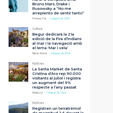
Bruno Mars, Drake i
Rusowsky a “No me
arrepiento de sentir tanto”
Primera Fila
-
5 d'agost de 2026
Cultura
Begur dedicarà la 21a
edició de la Fira d’Indians
al mar i la navegació amb
el lema ‘Mar i vela’
Maria Alsina
-
5 d'agost de 2026
Notícies
La Santa Market de Santa
Cristina d’Aro rep 90.000
visitants al juliol i registra
un augment del 9%
respecte a l’any passat
Redacció
-
5 d'agost de 2026
Notícies
Registren un terratrèmol
de magnitud 2,6 davant la