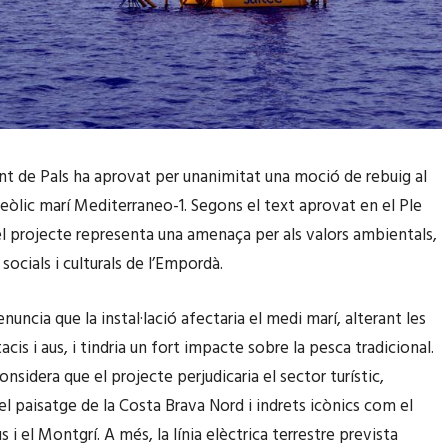
t de Pals ha aprovat per unanimitat una moció de rebuig al
eòlic marí Mediterraneo-1. Segons el text aprovat en el Ple
el projecte representa una amenaça per als valors ambientals,
ocials i culturals de l’Empordà.
uncia que la instal·lació afectaria el medi marí, alterant les
acis i aus, i tindria un fort impacte sobre la pesca tradicional.
sidera que el projecte perjudicaria el sector turístic,
el paisatge de la Costa Brava Nord i indrets icònics com el
 i el Montgrí. A més, la línia elèctrica terrestre prevista