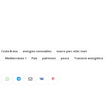
Costa Brava
energies renovables
macro parc eòlic marí
t
Mediterráneo 1
Pals
patrimoni
pesca
Transició energètica