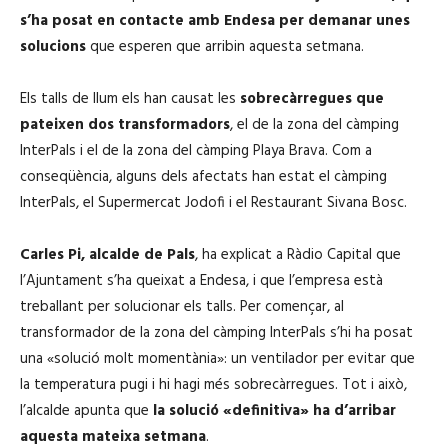
s’ha posat en contacte amb Endesa per demanar unes
solucions
que esperen que arribin aquesta setmana.
Els talls de llum els han causat les
sobrecàrregues que
pateixen dos transformadors
, el de la zona del càmping
InterPals i el de la zona del càmping Playa Brava. Com a
conseqüència, alguns dels afectats han estat el càmping
InterPals, el Supermercat Jodofi i el Restaurant Sivana Bosc.
Carles Pi, alcalde de Pals
, ha explicat a Ràdio Capital que
l’Ajuntament s’ha queixat a Endesa, i que l’empresa està
treballant per solucionar els talls. Per començar, al
transformador de la zona del càmping InterPals s’hi ha posat
una «solució molt momentània»: un ventilador per evitar que
la temperatura pugi i hi hagi més sobrecàrregues. Tot i això,
l’alcalde apunta que
la solució «definitiva» ha d’arribar
aquesta mateixa setmana
.