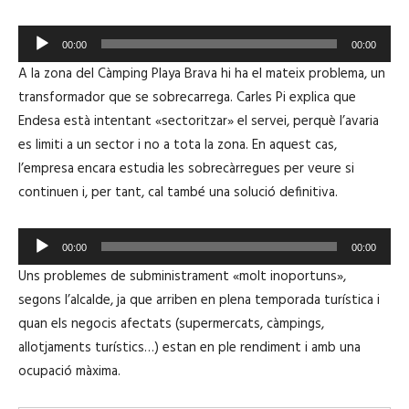
R
00:00
00:00
e
A la zona del Càmping Playa Brava hi ha el mateix problema, un
p
transformador que se sobrecarrega. Carles Pi explica que
r
Endesa està intentant «sectoritzar» el servei, perquè l’avaria
o
es limiti a un sector i no a tota la zona. En aquest cas,
d
l’empresa encara estudia les sobrecàrregues per veure si
u
continuen i, per tant, cal també una solució definitiva.
c
t
R
o
00:00
00:00
e
r
Uns problemes de subministrament «molt inoportuns»,
p
d
segons l’alcalde, ja que arriben en plena temporada turística i
r
'
quan els negocis afectats (supermercats, càmpings,
o
à
allotjaments turístics…) estan en ple rendiment i amb una
d
u
ocupació màxima.
u
d
c