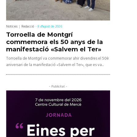
Notícies
Redacció
-
8 d'agost de 2026
Torroella de Montgrí
commemora els 50 anys de la
manifestació «Salvem el Ter»
Torroella de Montgrí va commemorar ahir divendres el 50è
aniversari de la manifestació «Salvem el Ter», que es va...
- Publicitat -