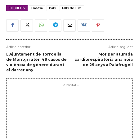
ETIQUETES
Endesa
Pals
talls de llum
Article anterior
Article següent
L’Ajuntament de Torroella
Mor per aturada
de Montgrí atén 48 casos de
cardiorespiratòria una noia
violència de gènere durant
de 29 anys a Palafrugell
el darrer any
- Publicitat -