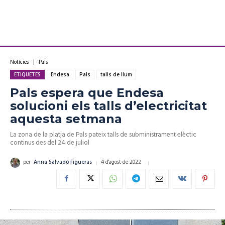
Notícies
Pals
ETIQUETES
Endesa
Pals
talls de llum
Pals espera que Endesa
solucioni els talls d’electricitat
aquesta setmana
La zona de la platja de Pals pateix talls de subministrament elèctic
continus des del 24 de juliol
4 d'agost de 2022
per
Anna Salvadó Figueras