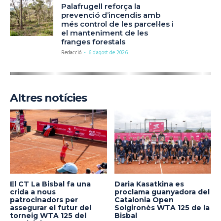
Palafrugell reforça la
prevenció d’incendis amb
més control de les parcel·les i
el manteniment de les
franges forestals
Redacció
-
6 d'agost de 2026
Altres notícies
El CT La Bisbal fa una
Daria Kasatkina es
crida a nous
proclama guanyadora del
patrocinadors per
Catalonia Open
assegurar el futur del
Solgironès WTA 125 de la
torneig WTA 125 del
Bisbal