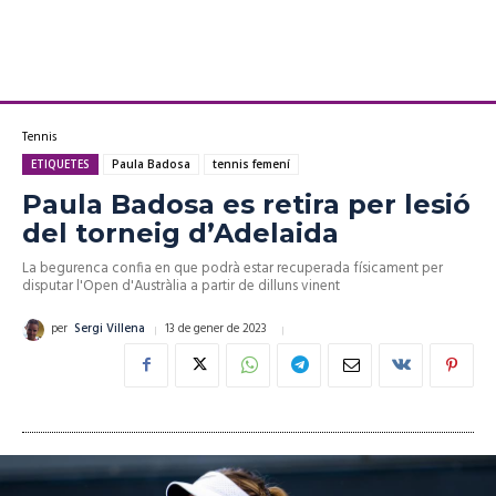
Tennis
ETIQUETES
Paula Badosa
tennis femení
Paula Badosa es retira per lesió
del torneig d’Adelaida
La begurenca confia en que podrà estar recuperada físicament per
disputar l'Open d'Austràlia a partir de dilluns vinent
13 de gener de 2023
per
Sergi Villena