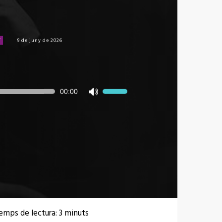
í
9 de juny de 2026
00:00
Feu
servir
les
tecles
de
fletxa
cap
amunt/cap
avall
per
a
incrementar
emps de lectura:
3
minuts
o