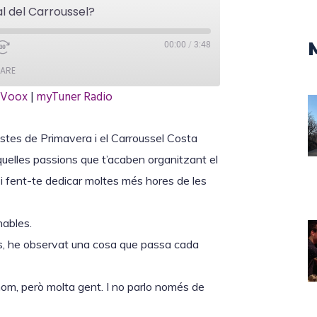
al del Carroussel?
00:00
/
3:48
ARE
iVoox
|
myTuner Radio
TuneIn
estes de Primavera i el Carroussel Costa
uelles passions que t’acaben organitzant el
 i fent-te dedicar moltes més hores de les
nables.
ns, he observat una cosa que passa cada
thom, però molta gent. I no parlo només de