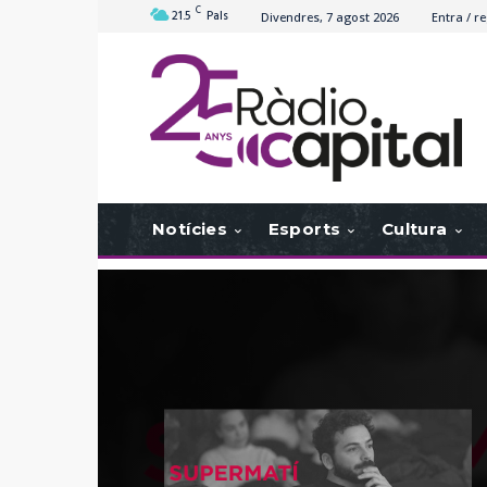
C
21.5
Pals
Divendres, 7 agost 2026
Entra / re
Notícies
Esports
Cultura