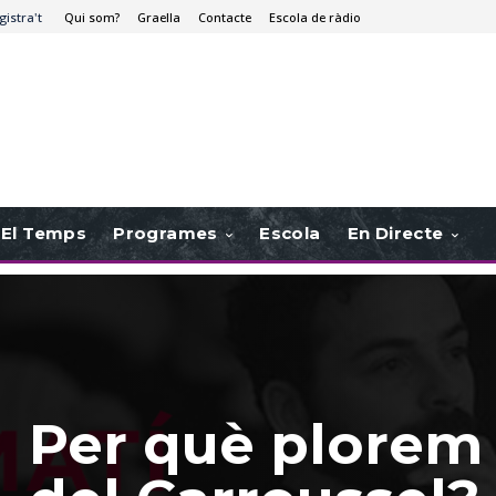
gistra't
Qui som?
Graella
Contacte
Escola de ràdio
El Temps
Programes
Escola
En Directe
Per què plorem a