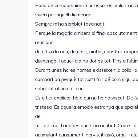
Parlo de comparsaires, carrossaires, voluntari
viuen per aquell diumenge.
Sempre m’ha semblat fascinant.
Perquè la majoria arribem al final absolutame
reunions,
de nits a la nau, de cosir, pintar, construir i imp
diumenge. I aquell dia ho dones tot. Fins a l’últi
Durant unes hores només existeixen la colla, la
compartida perquè tot surti tan bé com sigui pos
sobretot afluixa el cor.
És difícil explicar-ho a qui no ho ha viscut. De 
tristesa. És aquella emoció estranya que apar
de
tu i, de cop, t’adones que s’ha acabat. Com si
acumulant cansament, nervis, il·lusió, orgull i est