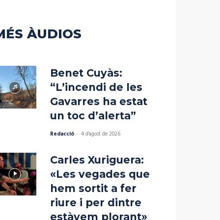
disminuir
el
volum.
MÉS ÀUDIOS
Benet Cuyàs:
“L’incendi de les
Gavarres ha estat
un toc d’alerta”
Redacció
-
4 d'agost de 2026
Carles Xuriguera:
«Les vegades que
hem sortit a fer
riure i per dintre
estàvem plorant»