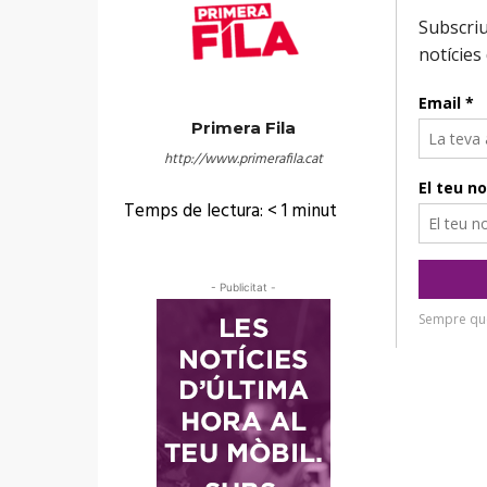
Primera Fila
http://www.primerafila.cat
Temps de lectura:
< 1
minut
- Publicitat -