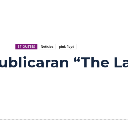
ETIQUETES
Notícies
pink floyd
ublicaran “The La
s