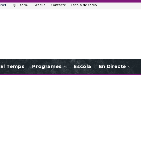
tra't
Qui som?
Graella
Contacte
Escola de ràdio
El Temps
Programes
Escola
En Directe