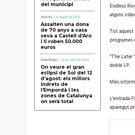
del municipi
Endless Riv
alguns víde
Notícies
6 d'agost de 2026
Assalten una dona
de 70 anys a casa
Tot aquest 
seva a Castell d’Aro
programes de
i li roben 50.000
euros
“The Later 
Reportatges
25 de juliol de 2026
doble LP.
On veure el gran
eclipsi de Sol del 12
d’agost: els millors
Més informa
indrets de
l’Empordà i les
zones de Catalunya
L’entrada
P
on serà total
aparegut p