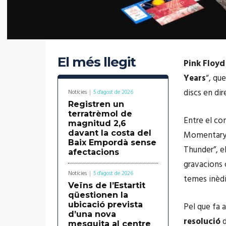
El més llegit
Pink Floyd
Years
“, qu
discs en dir
Notícies
5 d'agost de 2026
Registren un
terratrèmol de
Entre el co
magnitud 2,6
davant la costa del
Momentary L
Baix Empordà sense
Thunder”, e
afectacions
gravacions 
Notícies
5 d'agost de 2026
temes inèdi
Veïns de l’Estartit
qüestionen la
ubicació prevista
Pel que fa 
d’una nova
resolució
d
mesquita al centre