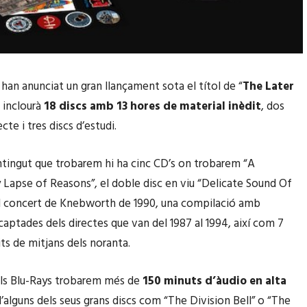
han anunciat un gran llançament sota el títol de “
The Later
e inclourà
18 discs amb 13 hores de material inèdit
, dos
ecte i tres discs d’estudi.
ntingut que trobarem hi ha cinc CD’s on trobarem “A
apse of Reasons”, el doble disc en viu “Delicate Sound Of
l concert de Knebworth de 1990, una compilació amb
captades dels directes que van del 1987 al 1994, així com 7
ts de mitjans dels noranta.
als Blu-Rays trobarem més de
150 minuts d’àudio en alta
’alguns dels seus grans discs com “The Division Bell” o “The