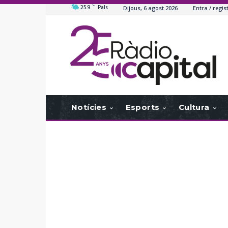
C
25.9
Pals
Dijous, 6 agost 2026
Entra / regis
Notícies
Esports
Cultura