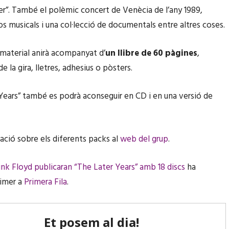
er”. També el polèmic concert de Venècia de l’any 1989,
os musicals i una col·lecció de documentals entre altres coses.
material anirà acompanyat d’
un llibre de 60 pàgines
,
 la gira, lletres, adhesius o pòsters.
Years” també es podrà aconseguir en CD i en una versió de
ció sobre els diferents packs al
web del grup
.
ink Floyd publicaran “The Later Years” amb 18 discs
ha
rimer a
Primera Fila
.