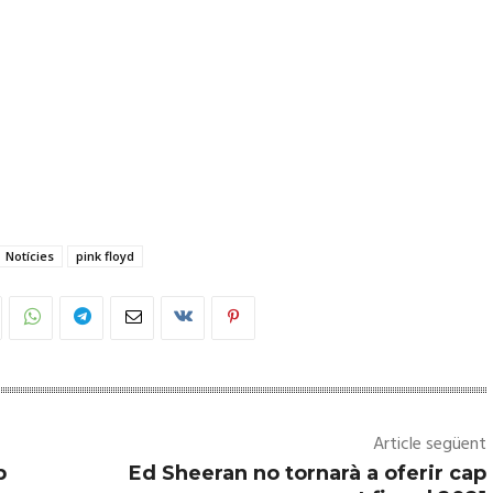
Notícies
pink floyd
Article següent
b
Ed Sheeran no tornarà a oferir cap