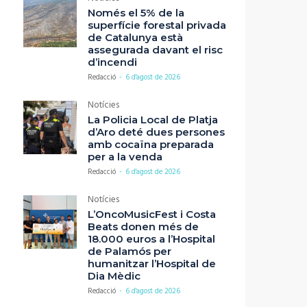
Només el 5% de la
superfície forestal privada
de Catalunya està
assegurada davant el risc
d’incendi
Redacció
-
6 d'agost de 2026
Notícies
La Policia Local de Platja
d’Aro deté dues persones
amb cocaïna preparada
per a la venda
Redacció
-
6 d'agost de 2026
Notícies
L’OncoMusicFest i Costa
Beats donen més de
18.000 euros a l’Hospital
de Palamós per
humanitzar l’Hospital de
Dia Mèdic
Redacció
-
6 d'agost de 2026