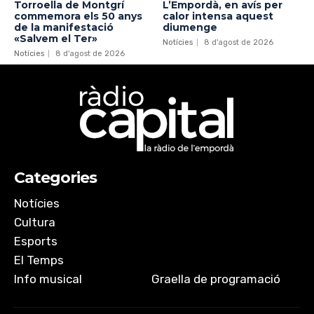
Torroella de Montgrí
L’Empordà, en avís per
commemora els 50 anys
calor intensa aquest
de la manifestació
diumenge
«Salvem el Ter»
Notícies
8 d'agost de 2026
Notícies
8 d'agost de 2026
Categories
Notícies
Cultura
Esports
El Temps
Info musical
Graella de programació