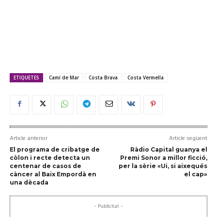
ETIQUETES
Camí de Mar
Costa Brava
Costa Vermella
Article anterior
Article següent
El programa de cribatge de
Ràdio Capital guanya el
còlon i recte detecta un
Premi Sonor a millor ficció,
centenar de casos de
per la sèrie «Ui, si aixequés
càncer al Baix Empordà en
el cap»
una dècada
- Publicitat -