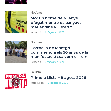
Notícies
Mor un home de 61 anys
ofegat mentre es banyava
mar endins a l’Estartit
Redacció
-
8 d'agost de 2026
Notícies
Torroella de Montgrí
commemora els 50 anys de la
manifestació «Salvem el Ter»
Redacció
-
8 d'agost de 2026
La llista
Primera Llista – 8 agost 2026
Marc Clapés
-
8 d'agost de 2026