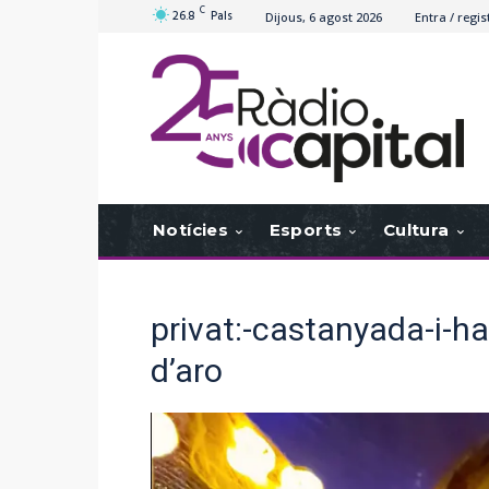
C
26.8
Pals
Dijous, 6 agost 2026
Entra / regis
Notícies
Esports
Cultura
privat:-castanyada-i-ha
d’aro