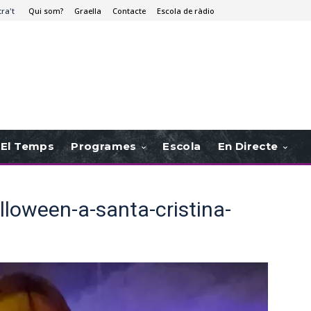
tra't
Qui som?
Graella
Contacte
Escola de ràdio
El Temps
Programes
Escola
En Directe
lloween-a-santa-cristina-