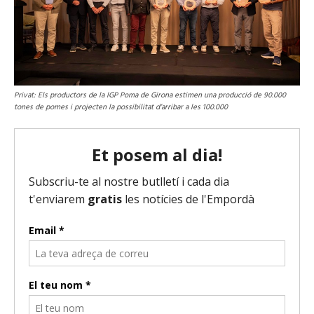
Privat: Els productors de la IGP Poma de Girona estimen una producció de 90.000
tones de pomes i projecten la possibilitat d’arribar a les 100.000