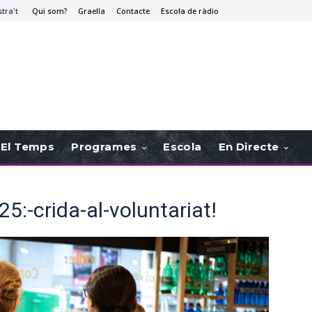
stra't
Qui som?
Graella
Contacte
Escola de ràdio
El Temps
Programes
Escola
En Directe
25:-crida-al-voluntariat!