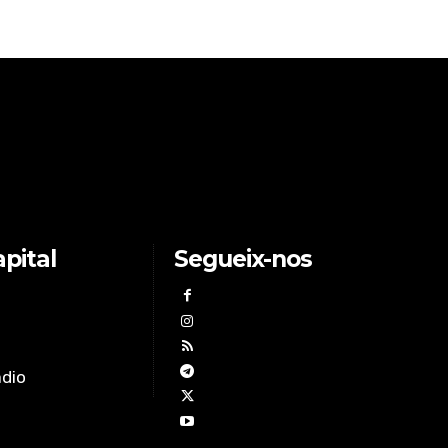
pital
Segueix-nos
àdio