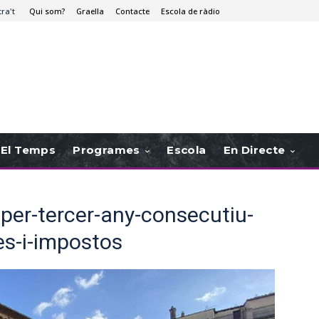
tra't
Qui som?
Graella
Contacte
Escola de ràdio
El Temps
Programes
Escola
En Directe
-per-tercer-any-consecutiu-
es-i-impostos