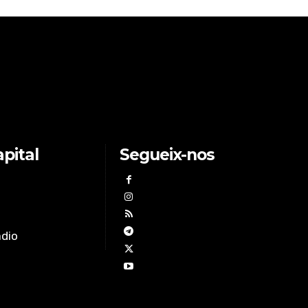
pital
Segueix-nos
àdio