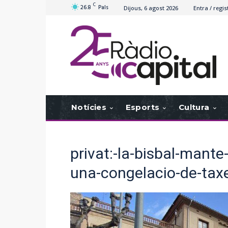
C
26.8
Pals
Dijous, 6 agost 2026
Entra / regis
Notícies
Esports
Cultura
privat:-la-bisbal-mante
una-congelacio-de-tax