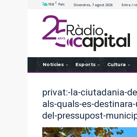
C
19.8
Pals
Divendres, 7 agost 2026
Entra / re
Notícies
Esports
Cultura
privat:-la-ciutadania-d
als-quals-es-destinara
del-pressupost-munici