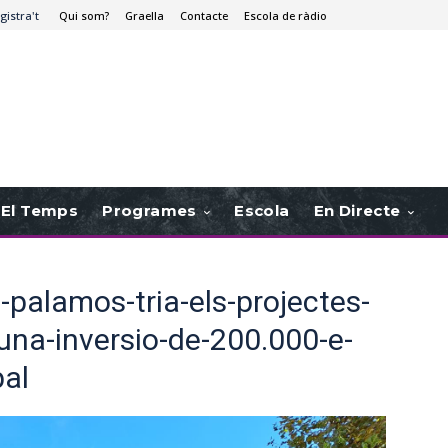
gistra't
Qui som?
Graella
Contacte
Escola de ràdio
El Temps
Programes
Escola
En Directe
e-palamos-tria-els-projectes-
-una-inversio-de-200.000-e-
pal