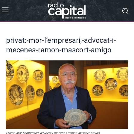
privat:-mor-l’empresari,-advocat-i-
mecenes-ramon-mascort-amigo
Privat: Mor l’empresari, advocat i mecenes Ramon Mascort Amigó