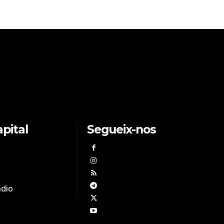
pital
Segueix-nos
àdio