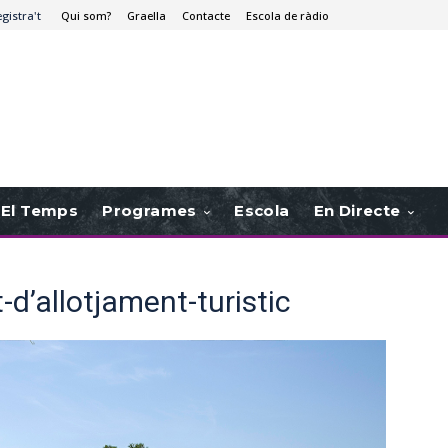
egistra't
Qui som?
Graella
Contacte
Escola de ràdio
El Temps
Programes
Escola
En Directe
d’allotjament-turistic