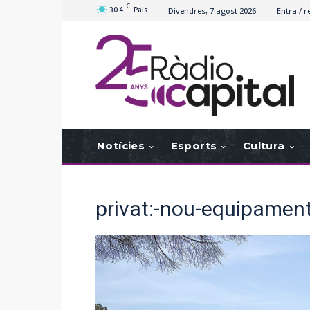
C
30.4
Pals
Divendres, 7 agost 2026
Entra / r
Notícies
Esports
Cultura
privat:-nou-equipament-