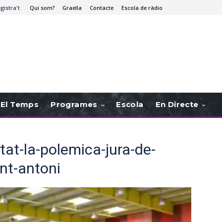
egistra't
Qui som?
Graella
Contacte
Escola de ràdio
El Temps
Programes
Escola
En Directe
stat-la-polemica-jura-de-
nt-antoni