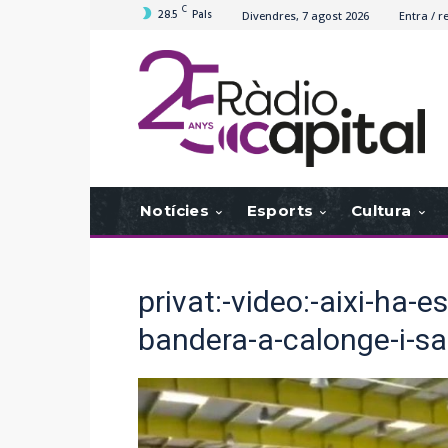
C
28.5
Pals
Divendres, 7 agost 2026
Entra / r
Notícies
Esports
Cultura
privat:-video:-aixi-ha-e
bandera-a-calonge-i-sa