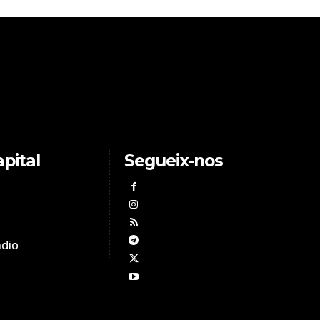
pital
Segueix-nos
àdio