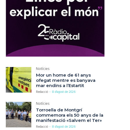
Notícies
Mor un home de 61 anys
ofegat mentre es banyava
mar endins a l’Estartit
Redacció
-
8 d'agost de 2026
Notícies
Torroella de Montgrí
commemora els 50 anys de la
manifestació «Salvem el Ter»
Redacció
-
8 d'agost de 2026