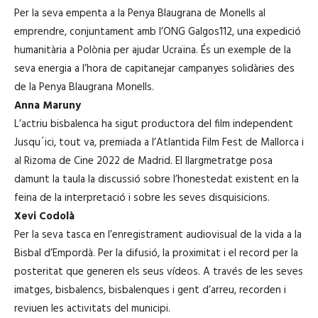
Per la seva empenta a la Penya Blaugrana de Monells al
emprendre, conjuntament amb l’ONG Galgos112, una expedició
humanitària a Polònia per ajudar Ucraïna. És un exemple de la
seva energia a l’hora de capitanejar campanyes solidàries des
de la Penya Blaugrana Monells.
Anna Maruny
L’actriu bisbalenca ha sigut productora del film independent
Jusqu´ici, tout va, premiada a l’Atlantida Film Fest de Mallorca i
al Rizoma de Cine 2022 de Madrid. El llargmetratge posa
damunt la taula la discussió sobre l’honestedat existent en la
feina de la interpretació i sobre les seves disquisicions.
Xevi Codolà
Per la seva tasca en l’enregistrament audiovisual de la vida a la
Bisbal d’Empordà. Per la difusió, la proximitat i el record per la
posteritat que generen els seus vídeos. A través de les seves
imatges, bisbalencs, bisbalenques i gent d’arreu, recorden i
reviuen les activitats del municipi.