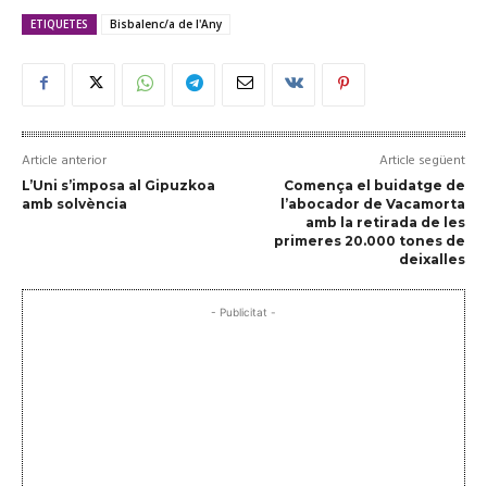
ETIQUETES
Bisbalenc/a de l'Any
Article anterior
Article següent
L’Uni s’imposa al Gipuzkoa
Comença el buidatge de
amb solvència
l’abocador de Vacamorta
amb la retirada de les
primeres 20.000 tones de
deixalles
- Publicitat -