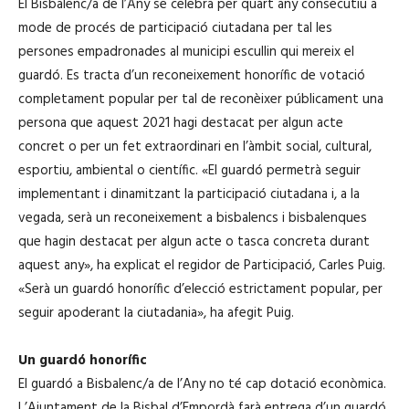
El Bisbalenc/a de l’Any se celebra per quart any consecutiu a
mode de procés de participació ciutadana per tal les
persones empadronades al municipi escullin qui mereix el
guardó. Es tracta d’un reconeixement honorífic de votació
completament popular per tal de reconèixer públicament una
persona que aquest 2021 hagi destacat per algun acte
concret o per un fet extraordinari en l’àmbit social, cultural,
esportiu, ambiental o científic. «El guardó permetrà seguir
implementant i dinamitzant la participació ciutadana i, a la
vegada, serà un reconeixement a bisbalencs i bisbalenques
que hagin destacat per algun acte o tasca concreta durant
aquest any», ha explicat el regidor de Participació, Carles Puig.
«Serà un guardó honorífic d’elecció estrictament popular, per
seguir apoderant la ciutadania», ha afegit Puig.
Un guardó honorífic
El guardó a Bisbalenc/a de l’Any no té cap dotació econòmica.
L’Ajuntament de la Bisbal d’Empordà farà entrega d’un guardó