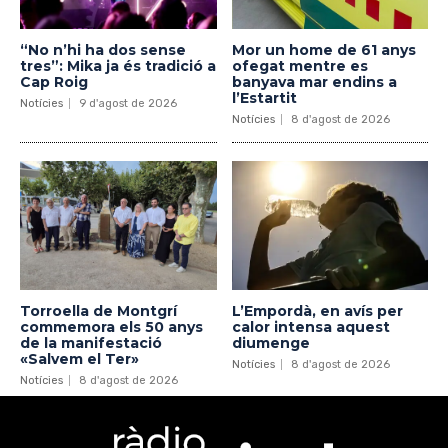
“No n’hi ha dos sense
Mor un home de 61 anys
tres”: Mika ja és tradició a
ofegat mentre es
Cap Roig
banyava mar endins a
l’Estartit
Notícies
9 d'agost de 2026
Notícies
8 d'agost de 2026
Torroella de Montgrí
L’Empordà, en avís per
commemora els 50 anys
calor intensa aquest
de la manifestació
diumenge
«Salvem el Ter»
Notícies
8 d'agost de 2026
Notícies
8 d'agost de 2026