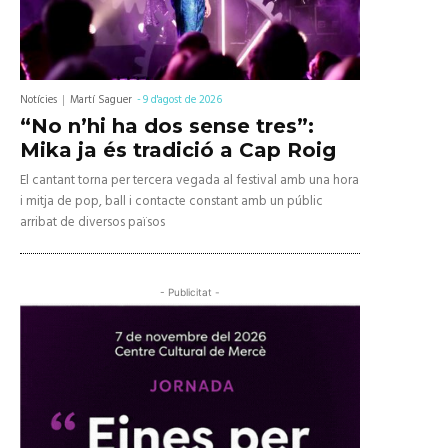
Notícies
Martí Saguer
-
9 d'agost de 2026
“No n’hi ha dos sense tres”:
Mika ja és tradició a Cap Roig
El cantant torna per tercera vegada al festival amb una hora
i mitja de pop, ball i contacte constant amb un públic
arribat de diversos països
- Publicitat -